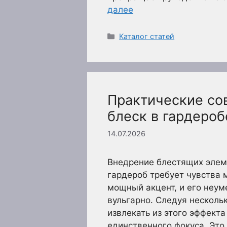
далее
Рубрики
Каталог статей
Практические сов
блеск в гардероб
14.07.2026
Внедрение блестящих элем
гардероб требует чувства 
мощный акцент, и его неу
вульгарно. Следуя нескол
извлекать из этого эффекта
единственного фокуса. Это