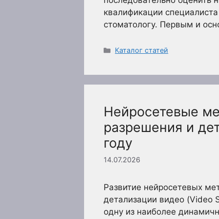
последовательно оценить н
квалификации специалиста 
стоматологу. Первым и ос
Рубрики
Каталог статей
Нейросетевые м
разрешения и де
году
14.07.2026
Развитие нейросетевых ме
детализации видео (Video S
одну из наиболее динамич