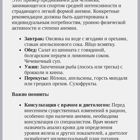
занимающегося спортом средней интенсивности и
страдающего легкой формой анемии. Конкретные
рекомендации должны быть адаптированы к
индивидуальным потребностям, уровню физической
активности и степени анемии.
Завтрак:
Овсянка на воде с ягодами и орехами,
стакан апельсинового сока. Яйцо всмятку.
Обед:
Салат из шпината с говядиной,
болгарским перцем и лимонным соком.
Чечевичный суп.
Ужин:
Запеченная рыба (лосось или треска) с
брокколи и киноа.
Перекусы:
Яблоки, апельсины, горсть миндаля
или грецких орехов. Сухофрукты.
Важно помнить:
Консультация с врачом и диетологом:
Перед
внесением существенных изменений в рацион,
особенно при наличии анемии, необходима
консультация со специалистом. Врач может
назначить анализ крови для определения
уровня железа и других показателей, а диетолог
разработает индивидуальный план питания.