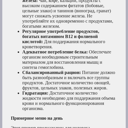
железа:
Чай, кофе, кальций, продукты с
высоким содержанием фитатов (бобовые,
цельные злаки) и танинов (виноград, гранат)
могут снижать усвоение железа. Не
употребляйте их одновременно с продуктами,
богатыми железом.
Регулярное употребление продуктов,
богатых витамином B12 и фолиевой
кислотой:
Для поддержания нормального
кроветворения.
Адекватное потребление белка:
Обеспечьте
организм необходимым строительным
материалом для восстановления мышц и
синтеза гемоглобина.
Сбалансированный рацион:
Питание должно
быть разнообразным и включать все группы
продуктов. Достаточное количество овощей,
фруктов, цельных злаков, полезных жиров.
Гидратация:
Достаточное количество
жидкости необходимо для поддержания объема
крови и нормального функционирования
организма.
Примерное меню на день
Этот пример предназначен для человека,