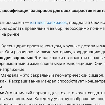
 Классификация раскрасок для всех возрастов и инт
разнообразен —
каталог раскрасок
, предлагая бесчи
тобы сделать правильный выбор, необходимо понима
 на рынке:
:
Здесь царят простые контуры, крупные детали и з
ок. Они развивают мелкую моторику, координацию 
с для взрослых:
Эти раскраски отличаются сложны
рнаментами и замысловатыми композициями. Они п
 напряжение.
Мандала – это сакральный геометрический символ,
ках. Раскрашивание мандал способствует концентра
и.
м:
Это отличный вариант для тех, кто хочет создать 
ными навыками. Каждому участку изображения соо
зволяет легко добиться впечатляющего результата.