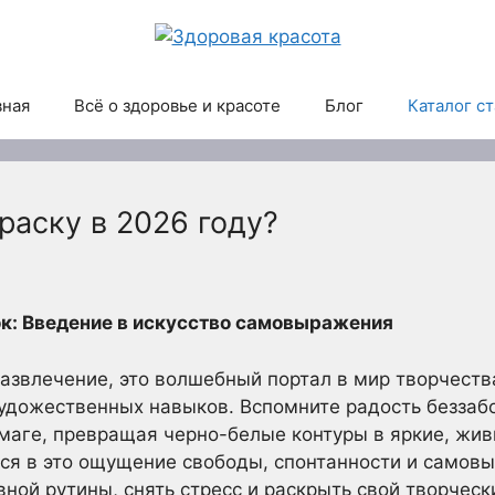
вная
Всё о здоровье и красоте
Блог
Каталог с
раску в 2026 году?
ок: Введение в искусство самовыражения
 развлечение, это волшебный портал в мир творчест
художественных навыков. Вспомните радость беззабо
маге, превращая черно-белые контуры в яркие, живы
ся в это ощущение свободы, спонтанности и самов
вной рутины, снять стресс и раскрыть свой творческ