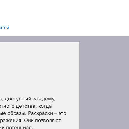
татей
ва, доступный каждому,
тного детства, когда
е образы. Раскраски – это
ыражения. Они позволяют
ий потенциал.