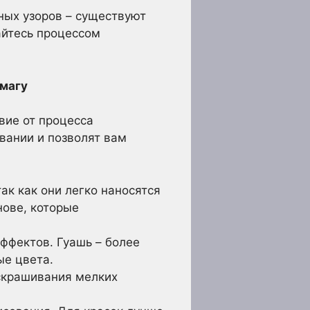
ных узоров – существуют
айтесь процессом
умагу
вие от процесса
вании и позволят вам
к как они легко наносятся
нове, которые
ффектов. Гуашь – более
ые цвета.
скрашивания мелких