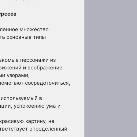
ересов
сленное множество
ть основные типы
накомые персонажи из
движений и воображение.
ми узорами,
омогают сосредоточиться,
 используемый в
ции, успокоению ума и
красивую картину, не
тветствует определенный