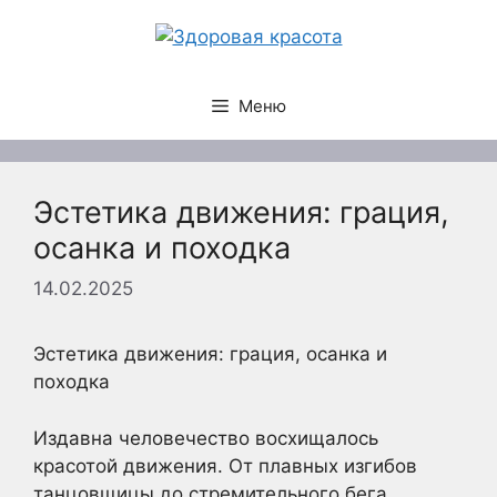
Перейти
к
содержимому
Меню
Эстетика движения: грация,
осанка и походка
14.02.2025
Эстетика движения: грация, осанка и
походка
Издавна человечество восхищалось
красотой движения. От плавных изгибов
танцовщицы до стремительного бега