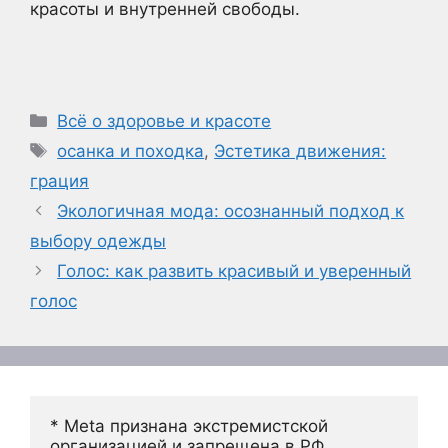
красоты и внутренней свободы.
Рубрики
Всё о здоровье и красоте
Метки
осанка и походка
,
Эстетика движения:
грация
Экологичная мода: осознанный подход к
выбору одежды
Голос: как развить красивый и уверенный
голос
* Meta признана экстремистской 
организацией и запрещена в РФ