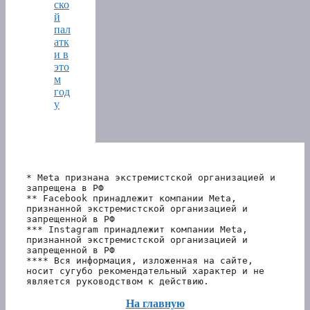
ско
й
пал
атк
и в
это
м
год
у
* Meta признана экстремистской организацией и 
запрещена в РФ
** Facebook принадлежит компании Meta, 
признанной экстремистской организацией и 
запрещенной в РФ
*** Instagram принадлежит компании Meta, 
признанной экстремистской организацией и 
запрещенной в РФ 
**** Вся информация, изложенная на сайте, 
носит сугубо рекомендательный характер и не 
является руководством к действию.
На главную