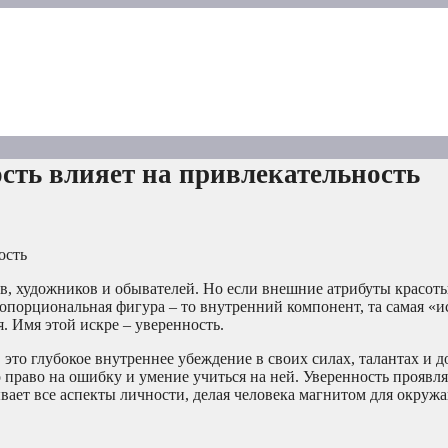
сть влияет на привлекательность
ость
ов, художников и обывателей. Но если внешние атрибуты красот
опорциональная фигура – то внутренний компонент, та самая «и
я. Имя этой искре – уверенность.
это глубокое внутреннее убеждение в своих силах, талантах и д
 право на ошибку и умение учиться на ней. Уверенность проявляе
зывает все аспекты личности, делая человека магнитом для окру