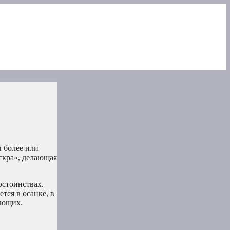
ы более или
скра», делающая
остоинствах.
тся в осанке, в
жающих.