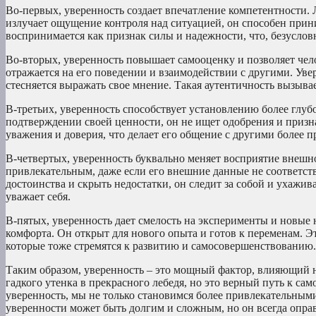
Во-первых, уверенность создает впечатление компетентности.
излучает ощущение контроля над ситуацией, он способен прини
воспринимается как признак силы и надежности, что, безуслов
Во-вторых, уверенность повышает самооценку и позволяет чело
отражается на его поведении и взаимодействии с другими. Увер
стесняется выражать свое мнение. Такая аутентичность вызыва
В-третьих, уверенность способствует установлению более глу
подтверждении своей ценности, он не ищет одобрения и призна
уважения и доверия, что делает его общение с другими более
В-четвертых, уверенность буквально меняет восприятие внешно
привлекательным, даже если его внешние данные не соответс
достоинства и скрыть недостатки, он следит за собой и ухажива
уважает себя.
В-пятых, уверенность дает смелость на эксперименты и новые 
комфорта. Он открыт для нового опыта и готов к переменам. Э
которые тоже стремятся к развитию и самосовершенствованию.
Таким образом, уверенность – это мощный фактор, влияющий 
гадкого утенка в прекрасного лебедя, но это верный путь к с
уверенность, мы не только становимся более привлекательным
уверенности может быть долгим и сложным, но он всегда оправ