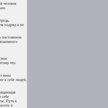
ый человек
ьно
ередь,
ем подряд и не
в постоянном
 взаимного
свои
отому что
из зоны
т к себе людей,
вращающая
в себе
ье. Путь к
асота, в