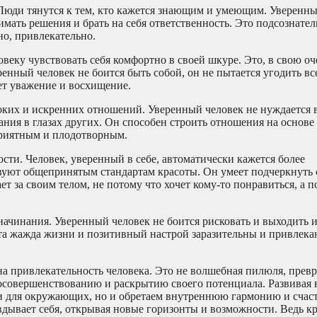
 Люди тянутся к тем, кто кажется знающим и умеющим. Уверенн
мать решения и брать на себя ответственность. Это подсознател
но, привлекательно.
веку чувствовать себя комфортно в своей шкуре. Это, в свою оч
енный человек не боится быть собой, он не пытается угодить вс
ет уважение и восхищение.
боких и искренних отношений. Уверенный человек не нуждается 
ния в глазах других. Он способен строить отношения на основе
 приятным и плодотворным.
сти. Человек, уверенный в себе, автоматически кажется более
твуют общепринятым стандартам красоты. Он умеет подчеркнуть 
ет за своим телом, не потому что хочет кому-то понравиться, а п
начинания. Уверенный человек не боится рисковать и выходить 
та жажда жизни и позитивный настрой заразительны и привлекаю
на привлекательность человека. Это не волшебная пилюля, пре
амосовершенствованию и раскрытию своего потенциала. Развивая 
и для окружающих, но и обретаем внутреннюю гармонию и счаст
дывает себя, открывая новые горизонты и возможности. Ведь кр