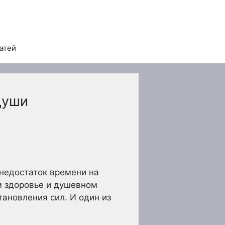
татей
души
 недостаток времени на
м здоровье и душевном
ановления сил. И один из