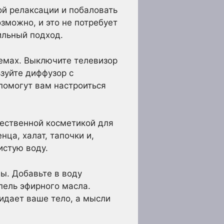
ой релаксации и побаловать
зможно, и это не потребует
ильный подход.
лемах. Выключите телевизор
ьзуйте диффузор с
помогут вам настроиться
чественной косметикой для
ца, халат, тапочки и,
истую воду.
ы. Добавьте в воду
пель эфирного масла.
кидает ваше тело, а мысли