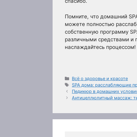
спасибо.
Помните, что домашний SPA 
можете полностью расслаби
собственную программу SPA
различными средствами и п
наслаждайтесь процессом! 
Рубрики
Всё о здоровье и красоте
Метки
SPA дома: расслабляющие пр
Педикюр в домашних условия
Антицеллюлитный массаж: т