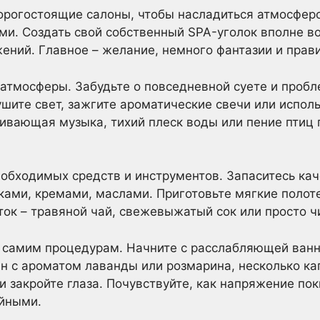
орогостоящие салоны, чтобы насладиться атмосфер
и. Создать свой собственный SPA-уголок вполне во
ний. Главное – желание, немного фантазии и прав
 атмосферы. Забудьте о повседневной суете и проб
ушите свет, зажгите ароматические свечи или испол
вающая музыка, тихий плеск воды или пение птиц 
еобходимых средств и инструментов. Запаситесь ка
ками, кремами, маслами. Приготовьте мягкие полотен
ок – травяной чай, свежевыжатый сок или просто ч
 самим процедурам. Начните с расслабляющей ванн
нн с ароматом лаванды или розмарина, несколько ка
и закройте глаза. Почувствуйте, как напряжение по
ойными.