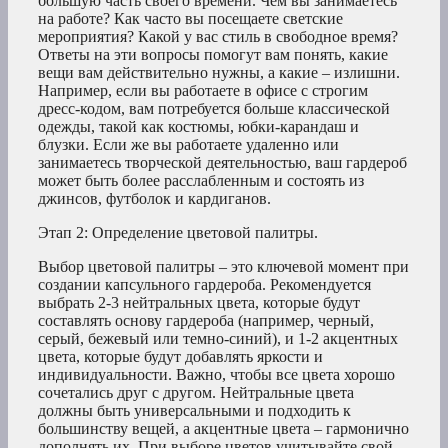
большую часть своего времени. Чем вы занимаетесь
на работе? Как часто вы посещаете светские
мероприятия? Какой у вас стиль в свободное время?
Ответы на эти вопросы помогут вам понять, какие
вещи вам действительно нужны, а какие – излишни.
Например, если вы работаете в офисе с строгим
дресс-кодом, вам потребуется больше классической
одежды, такой как костюмы, юбки-карандаш и
блузки. Если же вы работаете удаленно или
занимаетесь творческой деятельностью, ваш гардероб
может быть более расслабленным и состоять из
джинсов, футболок и кардиганов.
Этап 2: Определение цветовой палитры.
Выбор цветовой палитры – это ключевой момент при
создании капсульного гардероба. Рекомендуется
выбрать 2-3 нейтральных цвета, которые будут
составлять основу гардероба (например, черный,
серый, бежевый или темно-синий), и 1-2 акцентных
цвета, которые будут добавлять яркости и
индивидуальности. Важно, чтобы все цвета хорошо
сочетались друг с другом. Нейтральные цвета
должны быть универсальными и подходить к
большинству вещей, а акцентные цвета – гармонично
дополнять их. При выборе цветов учитывайте свой