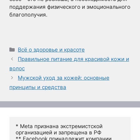
поддержания физического и эмоционального
благополучия.
Рубрики
Всё о здоровье и красоте
Правильное питание для красивой кожи и
волос
Мужской уход за кожей: основные
принципы и средства
* Meta признана экстремистской 
организацией и запрещена в РФ
** Facebook принадлежит компании 