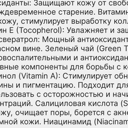
сиданты: Защищают кожу от своб
девременное старение. Витамин 
 кожу, стимулирует выработку ко
ин Е (Tocopherol): Увлажняет и з
свератрол: Мощный антиоксидан
сном вине. Зеленый чай (Green Te
овоспалительными и антиоксида
ивные компоненты для борьбы с 
нол (Vitamin A): Стимулирует об
ны и пигментацию. Подходит для
льзовать с осторожностью и нач
траций. Салициловая кислота (Sali
у, очищает поры, борется с акн
мной кожи. Ниацинамид (Niacinam