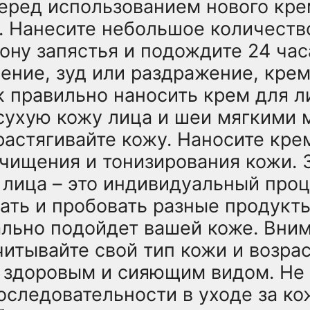
еред использованием нового кре
. Нанесите небольшое количеств
ну запястья и подождите 24 часа
нение, зуд или раздражение, кре
к правильно наносить крем для 
 сухую кожу лица и шеи мягкими
астягивайте кожу. Наносите кре
очищения и тонизирования кожи.
лица – это индивидуальный проц
ть и пробовать разные продукты
ально подойдет вашей коже. Вни
читывайте свой тип кожи и возрас
с здоровым и сияющим видом. Не 
оследовательности в уходе за кож