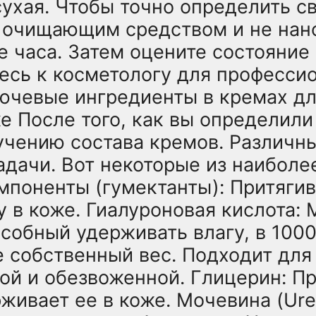
ухая. Чтобы точно определить св
 очищающим средством и не нан
е часа. Затем оцените состояние 
тесь к косметологу для професси
ючевые ингредиенты в кремах дл
ке После того, как вы определили
зучению состава кремов. Различн
дачи. Вот некоторые из наиболе
поненты (гумектанты): Притягив
у в коже. Гиалуроновая кислота:
собный удерживать влагу, в 1000
собственный вес. Подходит для 
ой и обезвоженной. Глицерин: П
рживает ее в коже. Мочевина (Ure