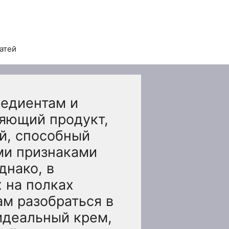
татей
редиентам и
няющий продукт,
й, способный
ми признаками
днако, в
 на полках
ам разобраться в
идеальный крем,