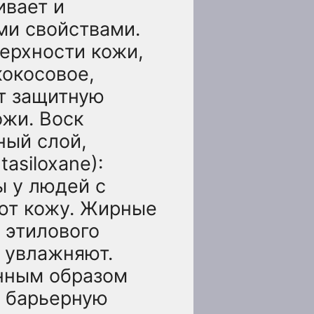
ивает и
ми свойствами.
ерхности кожи,
кокосовое,
ют защитную
ожи. Воск
ный слой,
asiloxane):
ы у людей с
ют кожу. Жирные
т этилового
и увлажняют.
енным образом
е барьерную