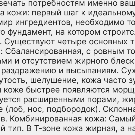
твечать потребностям именно ваш
а кожи: первый шаг к идеальном
мир ингредиентов, необходимо т
то фундамент, на котором строитс
. Существуют четыре основных т
: Сбалансированная, с ровным т
ми и отсутствием жирного блеска
к раздражению и высыпаниям. Сух
утость, шелушение, кожа часто з
ой коже быстрее появляются мор
зуется расширенными порами, жи
е (лоб, нос, подбородок). Склон
ов. Комбинированная кожа: Самы
 тип. В Т-зоне кожа жирная, а н