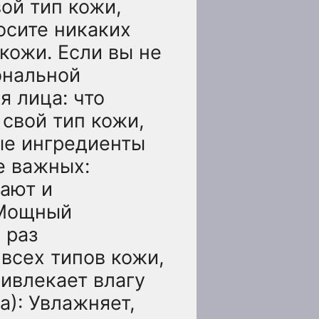
ой тип кожи,
осите никаких
кожи. Если вы не
ональной
я лица: что
 свой тип кожи,
ые ингредиенты
е важных:
ают и
 Мощный
 раз
всех типов кожи,
ривлекает влагу
a): Увлажняет,