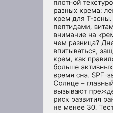
плотной текстуро
разных крема: л
крем для Т-зоны.
пептидами, вита
внимание на крем
чем разница? Дн
впитываться, защ
крем, как правил
больше активных
время сна. SPF-з
Солнце – главны
вызывают прежде
риск развития ра
не менее 30. Тес