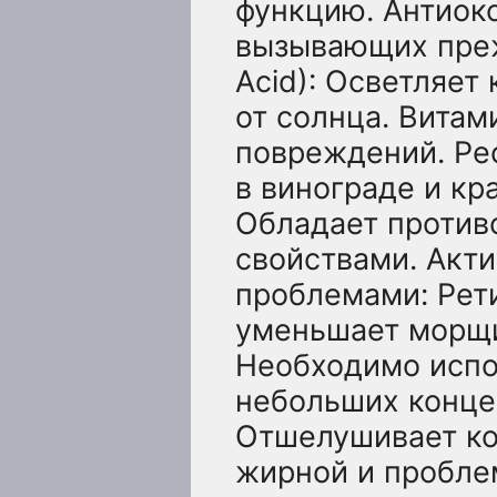
функцию. Антиок
вызывающих преж
Acid): Осветляет
от солнца. Витам
повреждений. Ре
в винограде и кра
Обладает против
свойствами. Акт
проблемами: Рети
уменьшает морщи
Необходимо испо
небольших концен
Отшелушивает кож
жирной и пробле