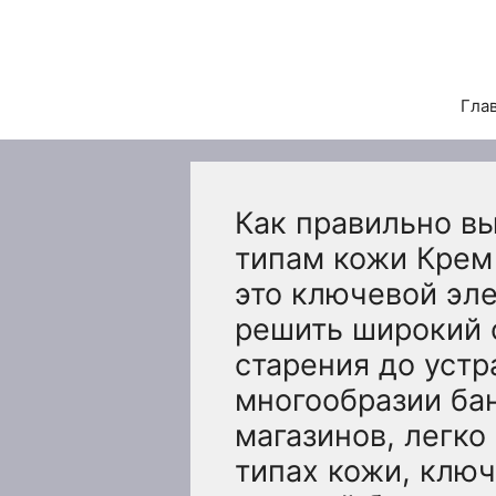
Перейти
к
содержимому
Гла
Как правильно вы
типам кожи Крем 
это ключевой эл
решить широкий 
старения до устр
многообразии ба
магазинов, легко
типах кожи, клю