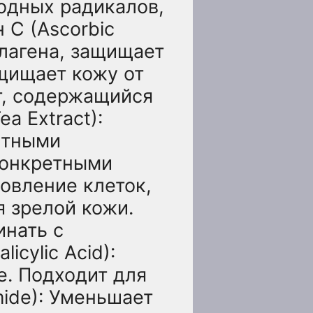
одных радикалов,
С (Ascorbic
ллагена, защищает
ащищает кожу от
т, содержащийся
a Extract):
нтными
конкретными
новление клеток,
 зрелой кожи.
инать с
cylic Acid):
е. Подходит для
ide): Уменьшает