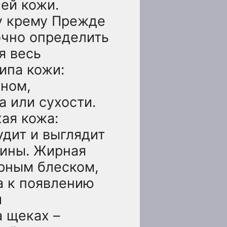
ей кожи.
у крему Прежде
очно определить
я весь
ипа кожи:
оном,
 или сухости.
ая кожа:
удит и выглядит
щины. Жирная
рным блеском,
на к появлению
й
а щеках –