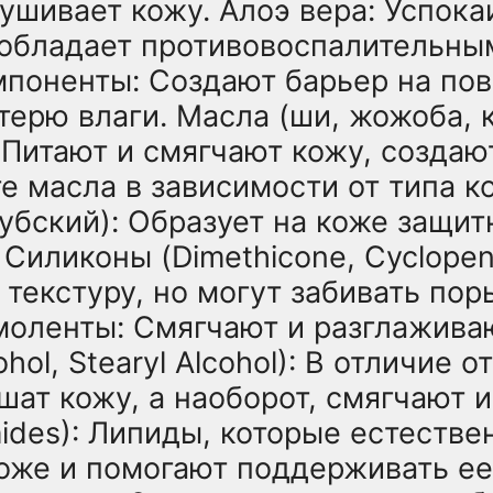
ушивает кожу. Алоэ вера: Успока
 обладает противовоспалительны
поненты: Создают барьер на пов
ерю влаги. Масла (ши, жожоба, 
: Питают и смягчают кожу, созда
е масла в зависимости от типа к
убский): Образует на коже защит
Силиконы (Dimethicone, Cyclopent
текстуру, но могут забивать пор
моленты: Смягчают и разглажива
hol, Stearyl Alcohol): В отличие о
ушат кожу, а наоборот, смягчают 
ides): Липиды, которые естеств
коже и помогают поддерживать е