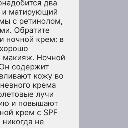
онадобится два
к и матирующий
емы с ретинолом,
ми. Обратите
и ночной крем: в
 хорошо
д макияж. Ночной
 Он содержит
вливают кожу во
дневного крема
олетовые лучи
цию и повышают
ной крем с SPF
 никогда не