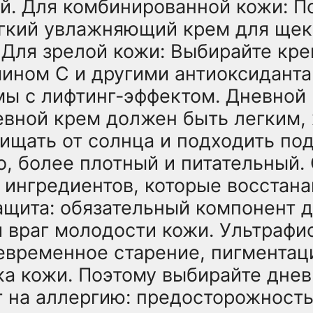
й. Для комбинированной кожи: П
егкий увлажняющий крем для ще
 Для зрелой кожи: Выбирайте кр
мином С и другими антиоксиданта
ы с лифтинг-эффектом. Дневной 
евной крем должен быть легким,
ищать от солнца и подходить по
о, более плотный и питательный.
 ингредиентов, которые восстана
ащита: обязательный компонент 
й враг молодости кожи. Ультрафи
временное старение, пигмента
ка кожи. Поэтому выбирайте днев
т на аллергию: предосторожность