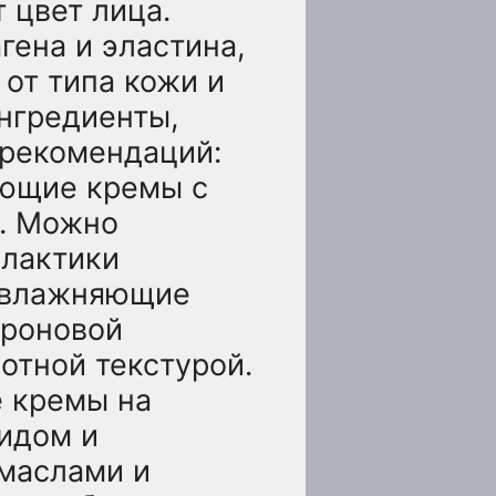
 цвет лица.
гена и эластина,
от типа кожи и
ингредиенты,
 рекомендаций:
яющие кремы с
и. Можно
илактики
 увлажняющие
уроновой
отной текстурой.
е кремы на
идом и
маслами и