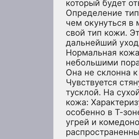
который будет о
Определение тип
чем окунуться в 
свой тип кожи. Э
дальнейший уход
Нормальная кожа
небольшими пора
Она не склонна 
Чувствуется стян
тусклой. На сух
кожа: Характери
особенно в Т-зон
угрей и комедон
распространенный