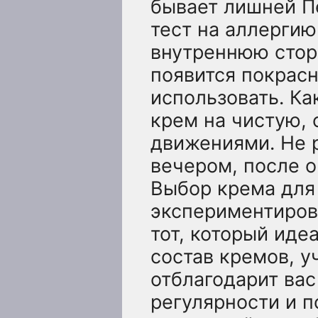
бывает лишней П
тест на аллергию
внутреннюю сторо
появится покрас
использовать. Ка
крем на чистую,
движениями. Не р
вечером, после 
Выбор крема для 
экспериментирова
тот, который иде
состав кремов, у
отблагодарит ва
регулярности и п