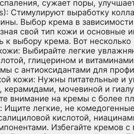
спаления, сужает поры, улучшает
s): Стимулируют выработку колла
ны. Выбор крема в зависимости 
 зная свой тип кожи и основные 
 к выбору крема. Вот несколько
кожи: Выбирайте легкие увлажн
слотой, глицерином и витаминам
емы с антиоксидантами для проф
ухой кожи: Нужны питательные и
, керамидами, мочевиной и гиал
те внимание на кремы с более пл
: Ищите легкие, не комедогенны
 салициловой кислотой, ниацинам
понентами. Избегайте кремов с 