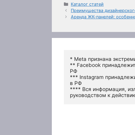
Рубрики
Каталог статей
Преимущества дизайнерског
Аренда ЖК-панелей: особенн
* Meta признана экстрем
** Facebook принадлежит
РФ
*** Instagram принадлеж
в РФ 
**** Вся информация, из
руководством к действи