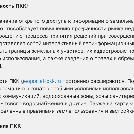
ность ПКК:
ечение открытого доступа к информации о земельны
то способствует повышению прозрачности рынка н
прощению процесса принятия решений при совершени
дставляет собой интерактивный геоинформационны
ть границы земельных участков, их кадастровые н
 использования, а также сведения о правах и обре
.
сти ПКК
geoportal-pkk.ru
постоянно расширяются. По
ормацию о зонах с особыми условиями использовани
 коммуникаций, водоохранные зоны, зоны санитарн
бытового водоснабжения и другие. Также на карту м
новленные правилами землепользования и застройки
ния ПКК: