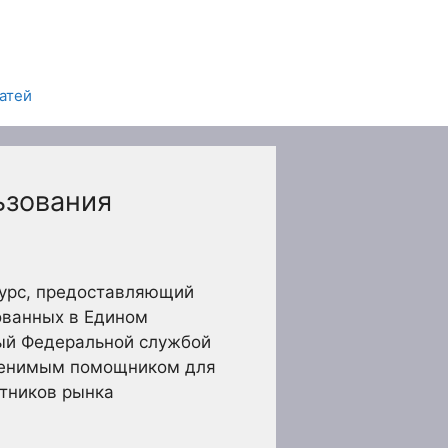
татей
ьзования
сурс, предоставляющий
ованных в Едином
ный Федеральной службой
заменимым помощником для
стников рынка