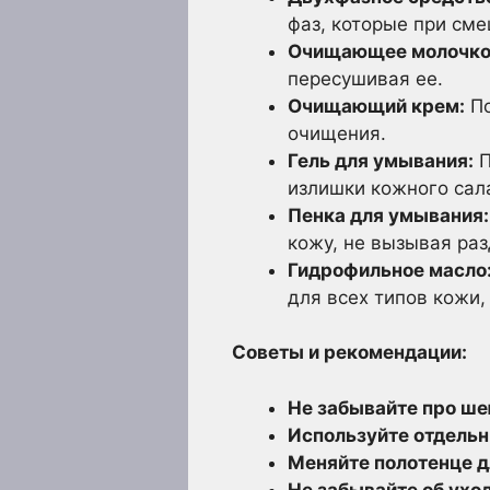
фаз, которые при см
Очищающее молочко
пересушивая ее.
Очищающий крем:
По
очищения.
Гель для умывания:
П
излишки кожного сал
Пенка для умывания:
кожу, не вызывая ра
Гидрофильное масло
для всех типов кожи,
Советы и рекомендации:
Не забывайте про шею
Используйте отдельны
Меняйте полотенце д
Не забывайте об уход