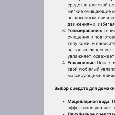
средства для этой це
мягкие очищающие мо
выраженным очищающ
движениями, избегая 
Тонизирование:
Тоник
очищения и подготов
типу кожи, и нанесите
не только завершает 
увлажняет, освежает 
Увлажнение:
После о
свой любимый увлажн
массирующими движен
Выбор средств для демаки
Мицеллярная вода:
П
эффективно удаляет 
Двухфазное средств