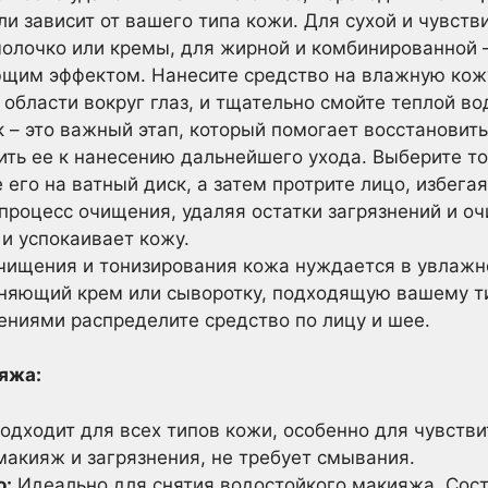
ли зависит от вашего типа кожи. Для сухой и чувст
лочко или кремы, для жирной и комбинированной – 
им эффектом. Нанесите средство на влажную ко
области вокруг глаз, и тщательно смойте теплой во
 – это важный этап, который помогает восстановит
ить ее к нанесению дальнейшего ухода. Выберите т
 его на ватный диск, а затем протрите лицо, избегая
процесс очищения, удаляя остатки загрязнений и о
и успокаивает кожу.
чищения и тонизирования кожа нуждается в увлажне
яющий крем или сыворотку, подходящую вашему ти
иями распределите средство по лицу и шее.
яжа:
одходит для всех типов кожи, особенно для чувстви
макияж и загрязнения, не требует смывания.
о:
Идеально для снятия водостойкого макияжа. Сост