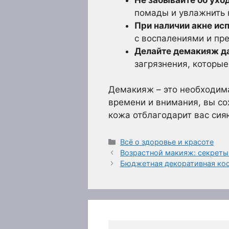
помады и увлажнить 
При наличии акне ис
с воспалениями и пр
Делайте демакияж да
загрязнения, которые
Демакияж – это необходима
времени и внимания, вы сох
кожа отблагодарит вас си
Рубрики
Всё о здоровье и красоте
Возрастной макияж: секреты
Бюджетная декоративная кос