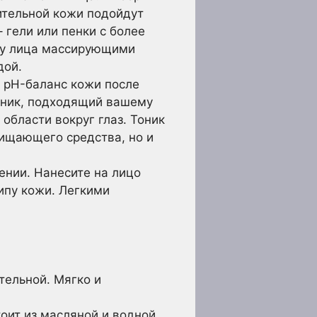
вительной кожи подойдут
гели или пенки с более
жу лица массирующими
дой.
ь pH-баланс кожи после
оник, подходящий вашему
 области вокруг глаз. Тоник
чищающего средства, но и
нии. Нанесите на лицо
пу кожи. Легкими
тельной. Мягко и
оит из масляной и водной