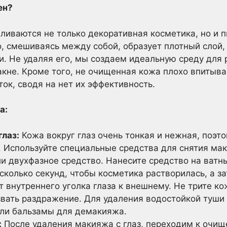
ен?
ливаются не только декоративная косметика, но и п
то, смешиваясь между собой, образует плотный слой
 Не удаляя его, мы создаем идеальную среду для 
акне. Кроме того, не очищенная кожа плохо впитыв
ок, сводя на нет их эффективность.
а:
глаз:
Кожа вокруг глаз очень тонкая и нежная, поэт
 Используйте специальные средства для снятия мак
и двухфазное средство. Нанесите средство на ватны
сколько секунд, чтобы косметика растворилась, а з
т внутреннего уголка глаза к внешнему. Не трите ко
ызвать раздражение. Для удаления водостойкой туши
ли бальзамы для демакияжа.
:
После удаления макияжа с глаз, переходим к очи