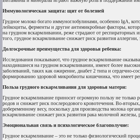
Витамины и минералы играют важную роль в поддержании имм
Иммунологическая защита: щит от болезней
Грудное молоко богато иммуноглобулинами, особенно IgA, ко
лейкоциты, ферменты и другие антимикробные факторы, которы
на грудном вскармливании, реже страдают от респираторных и
того, грудное вскармливание снижает риск развития аллергии,
Долгосрочные преимущества для здоровья ребенка:
Исследования показывают, что грудное вскармливание оказыва
находившиеся на грудном вскармливании, имеют более высокий
заболеваний, таких как ожирение, диабет 2 типа и сердечно-со
формированию здоровой микробиоты кишечника, что имеет реш
Польза грудного вскармливания для здоровья матери:
Грудное вскармливание приносит огромную пользу не только р
родов и снижает риск послеродового кровотечения. Во-вторых
добеременному весу, поскольку для производства молока орган
вскармливание снижает риск развития рака молочной железы, р
Эмоциональная связь и психологическое благополучие:
Грудное вскармливание – это не только физиологический проц