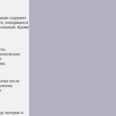
также содержит
ти, находящиеся
олеваний. Кроме
ети,
хронических
т
ья.
матки после
 своему
е
ду матерью и