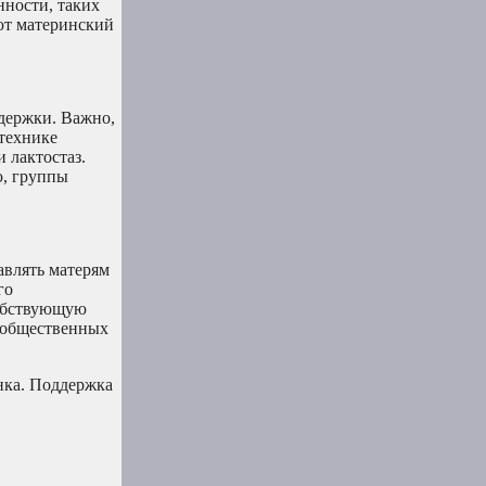
нности, таких
яют материнский
ддержки. Важно,
технике
 лактостаз.
ю, группы
авлять матерям
го
собствующую
в общественных
енка. Поддержка