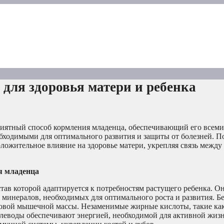
для здоровья матери и ребенка
приятный способ кормления младенца, обеспечивающий его всем
обходимыми для оптимального развития и защиты от болезней. 
оложительное влияние на здоровье матери, укрепляя связь между
я младенца
став которой адаптируется к потребностям растущего ребенка. О
 минералов, необходимых для оптимального роста и развития. Б
овой мышечной массы. Незаменимые жирные кислоты, такие как
глеводы обеспечивают энергией, необходимой для активной жизн