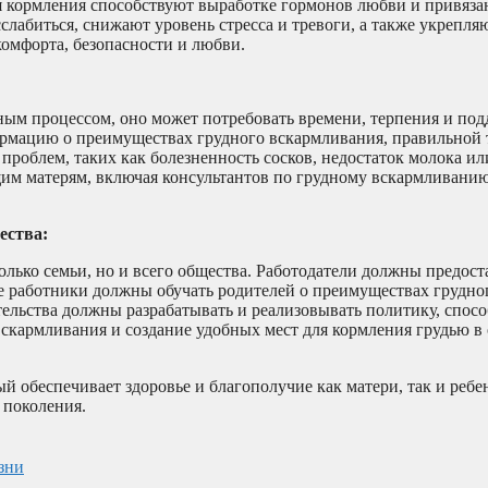
емя кормления способствуют выработке гормонов любви и привяза
слабиться, снижают уровень стресса и тревоги, а также укрепл
комфорта, безопасности и любви.
нным процессом, оно может потребовать времени, терпения и по
мацию о преимуществах грудного вскармливания, правильной 
роблем, таких как болезненность сосков, недостаток молока или
им матерям, включая консультантов по грудному вскармливани
ества:
олько семьи, но и всего общества. Работодатели должны предост
е работники должны обучать родителей о преимуществах грудно
ельства должны разрабатывать и реализовывать политику, спо
вскармливания и создание удобных мест для кормления грудью 
ый обеспечивает здоровье и благополучие как матери, так и реб
 поколения.
зни