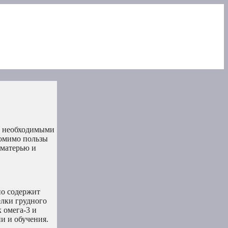
и необходимыми
Помимо пользы
 матерью и
но содержит
елки грудного
 омега-3 и
и и обучения.