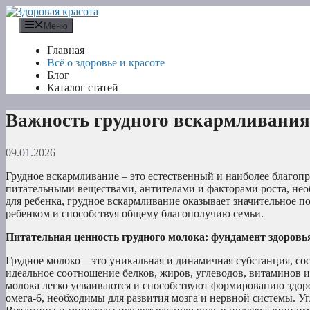
Перейти
к
Меню
содержимому
Главная
Всё о здоровье и красоте
Блог
Каталог статей
Важность грудного вскармливания 
09.01.2026
Грудное вскармливание – это естественный и наиболее благо
питательными веществами, антителами и факторами роста, не
для ребенка, грудное вскармливание оказывает значительное п
ребенком и способствуя общему благополучию семьи.
Питательная ценность грудного молока: фундамент здоровь
Грудное молоко – это уникальная и динамичная субстанция, со
идеальное соотношение белков, жиров, углеводов, витаминов и
молока легко усваиваются и способствуют формированию здор
омега-6, необходимы для развития мозга и нервной системы. У