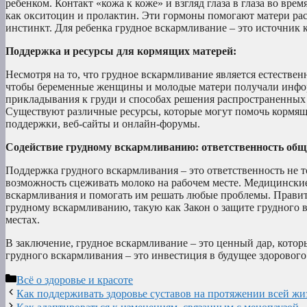
ребенком. Контакт «кожа к коже» и взгляд глаза в глаза во вр
как окситоцин и пролактин. Эти гормоны помогают матери рас
инстинкт. Для ребенка грудное вскармливание – это источник 
Поддержка и ресурсы для кормящих матерей:
Несмотря на то, что грудное вскармливание является естестве
чтобы беременные женщины и молодые матери получали инфор
прикладывания к груди и способах решения распространенных п
Существуют различные ресурсы, которые могут помочь кормящ
поддержки, веб-сайты и онлайн-форумы.
Содействие грудному вскармливанию: ответственность общ
Поддержка грудного вскармливания – это ответственность не т
возможность сцеживать молоко на рабочем месте. Медицински
вскармливания и помогать им решать любые проблемы. Правит
грудному вскармливанию, такую как Закон о защите грудного 
местах.
В заключение, грудное вскармливание – это ценный дар, котор
грудного вскармливания – это инвестиция в будущее здорового
Рубрики
Всё о здоровье и красоте
Как поддерживать здоровье суставов на протяжении всей жи