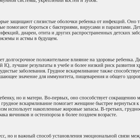
унной системы, укреплении костей и зубов.
торые защищают слизистые оболочки ребенка от инфекций. Оно 
е помогают бороться с бактериями, вирусами и паразитами. Де
нфекций, диареи, отита и других распространенных детских заб
 экземы и астмы в будущем.
ет долгосрочное положительное влияние на здоровье ребенка. Д
 IQ, лучшие результаты в учебе и более низкий риск развития 
судистые заболевания. Грудное вскармливание также способствуе
ающее значение для иммунитета, пищеварения и общего здоров
ебенку, но и матери. Во-первых, оно способствует сокращению 
, грудное вскармливание помогает женщине быстрее вернуться к
изм использует накопленные жировые запасы. В-третьих, грудно
ака яичников и остеопороза в более позднем возрасте.
есс, но и важный способ установления эмоциональной связи меж