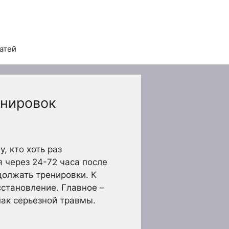
татей
енировок
, кто хоть раз
 через 24-72 часа после
должать тренировки. К
становление. Главное –
нак серьезной травмы.