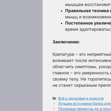
мышцам восстановит
Правильная техника
мышц и возникновени
Постепенное увеличе
время адаптироватьс
Заключение:
Крепатура – это неприятны
возникает после интенсив
облегчить симптомы, ускор
главное – это умеренность
своему телу. Не торопитес
не станет серьезным препя
Рубрики
Всё о здоровье и красоте
Лучшие источники белка для
Полезные перекусы до и пос