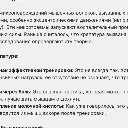
а микроповреждений мышечных волокон, вызванных 
и, особенно эксцентрическими движениями (наприм
у). Эти микротравмы запускают воспалительный проц
нию силы. Раньше считалось, что крепатура вызван
сследования опровергают эту теорию.
патуре:
знак эффективной тренировки:
Это не всегда так. Хо
нсивных нагрузок, ее отсутствие не означает, что т
 через боль:
Это опасная тактика, которая может п
я, лучше дать мышцам отдохнуть.
опление молочной кислоты:
Как уже говорилось, это 
водится из мышц вскоре после тренировки.
бы с крепатурой: