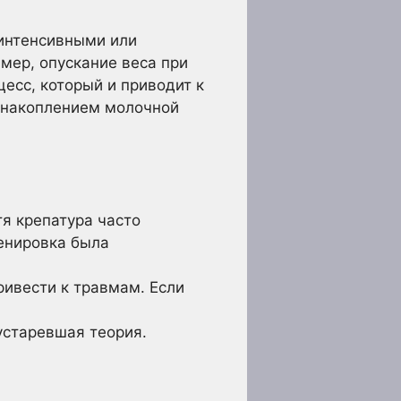
интенсивными или
ер, опускание веса при
есс, который и приводит к
а накоплением молочной
тя крепатура часто
ренировка была
ривести к травмам. Если
устаревшая теория.