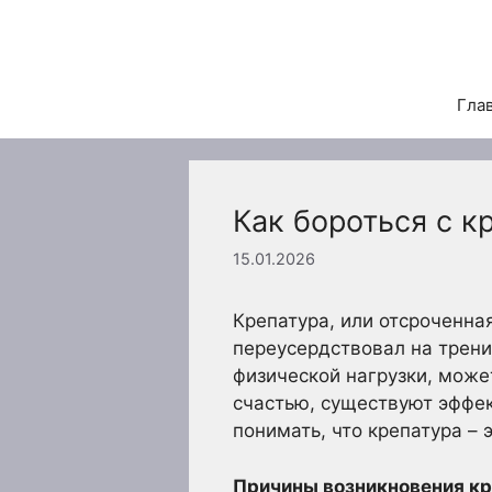
Перейти
к
содержимому
Гла
Как бороться с к
15.01.2026
Крепатура, или отсроченна
переусердствовал на трени
физической нагрузки, може
счастью, существуют эффек
понимать, что крепатура – 
Причины возникновения к