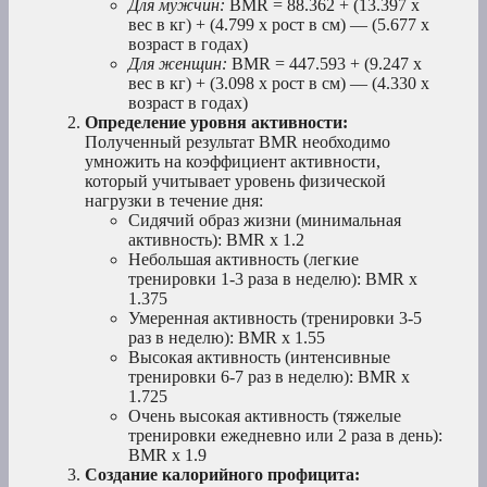
Для мужчин:
BMR = 88.362 + (13.397 x
вес в кг) + (4.799 x рост в см) — (5.677 x
возраст в годах)
Для женщин:
BMR = 447.593 + (9.247 x
вес в кг) + (3.098 x рост в см) — (4.330 x
возраст в годах)
Определение уровня активности:
Полученный результат BMR необходимо
умножить на коэффициент активности,
который учитывает уровень физической
нагрузки в течение дня:
Сидячий образ жизни (минимальная
активность): BMR x 1.2
Небольшая активность (легкие
тренировки 1-3 раза в неделю): BMR x
1.375
Умеренная активность (тренировки 3-5
раз в неделю): BMR x 1.55
Высокая активность (интенсивные
тренировки 6-7 раз в неделю): BMR x
1.725
Очень высокая активность (тяжелые
тренировки ежедневно или 2 раза в день):
BMR x 1.9
Создание калорийного профицита: