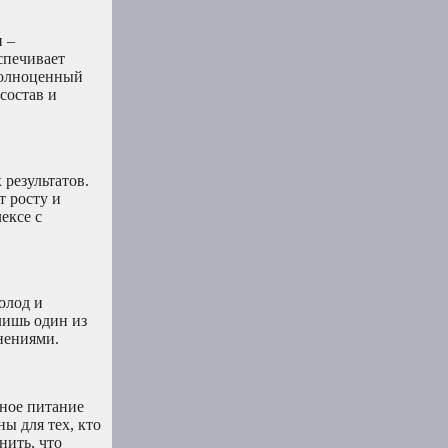
 –
спечивает
полноценный
состав и
результатов.
 росту и
ексе с
олод и
лишь один из
нениями.
ное питание
ы для тех, кто
нить, что