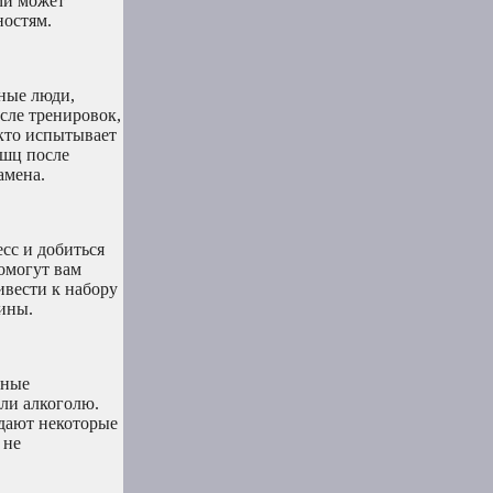
ми может
ностям.
чные люди,
сле тренировок,
кто испытывает
ышц после
амена.
сс и добиться
помогут вам
ивести к набору
ины.
нные
ли алкоголю.
 дают некоторые
 не