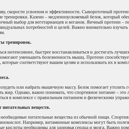
аву, скорости усвоения и эффективности. Сывороточный протеин
е тренировки. Казеин – медленноусвояемый белок, который обе
личный выбор для вегетарианцев и веганов. Яичный протеин – 
видуальных потребностей и целей. Важно внимательно изучать 
ям.
ты тренировок.
ся интенсивнее, быстрее восстанавливаться и достигать лучших 
помогают уменьшить болезненность мышц. Протеин способствует
 которые соответствуют вашим целям и использовать их в компл
еса.
похудеть или набрать мышечную массу. Белок помогает утолить г
ь жир. Однако, важно понимать, что спортивное питание – это 
аться в комплексе с правильным питанием и физическими упраж
т питательных веществ.
е необходимые питательные вещества из обычной пищи. Спортив
инокислот. Например, витаминные комплексы могут быть полезн
е кислоты необходимы для здоровья сердца и мозга. Важно пом