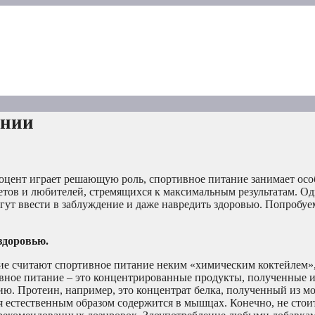
ании
роцент играет решающую роль, спортивное питание занимает осо
тов и любителей, стремящихся к максимальным результатам. Од
ут ввести в заблуждение и даже навредить здоровью. Попробуем
здоровью.
ие считают спортивное питание неким «химическим коктейлем»
тивное питание – это концентрированные продукты, полученные 
ю. Протеин, например, это концентрат белка, полученный из мо
я естественным образом содержится в мышцах. Конечно, не стоит