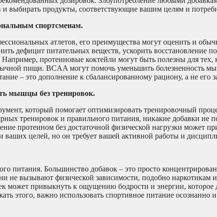
рекомендованных дозировок. Злоупотребление любыми добавка
ав и выбирать продукты, соответствующие вашим целям и потреб
ональным спортсменам.
фессиональных атлетов, его преимущества могут оценить и обы
ить дефицит питательных веществ, ускорить восстановление по
Например, протеиновые коктейли могут быть полезны для тех, 
 обычной пищи. BCAA могут помочь уменьшить болезненность м
ние – это дополнение к сбалансированному рациону, а не его з
ать мышцы без тренировок.
трумент, который помогает оптимизировать тренировочный проце
улярных тренировок и правильного питания, никакие добавки не 
ление протеином без достаточной физической нагрузки может пр
и ваших целей, но он требует вашей активной работы и дисципл
го питания. Большинство добавок – это просто концентрирова
ни не вызывают физической зависимости, подобно наркотикам и
век может привыкнуть к ощущению бодрости и энергии, которое
ать этого, важно использовать спортивное питание осознанно и