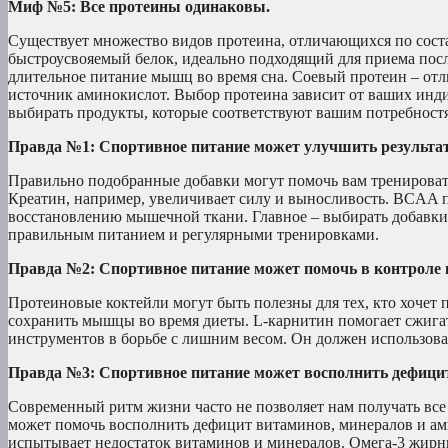
Миф №5: Все протеины одинаковы.
Существует множество видов протеина, отличающихся по сост
быстроусвояемый белок, идеально подходящий для приема посл
длительное питание мышц во время сна. Соевый протеин – от
источник аминокислот. Выбор протеина зависит от ваших инди
выбирать продукты, которые соответствуют вашим потребност
Правда №1: Спортивное питание может улучшить результа
Правильно подобранные добавки могут помочь вам тренировать
Креатин, например, увеличивает силу и выносливость. BCAA 
восстановлению мышечной ткани. Главное – выбирать добавки,
правильным питанием и регулярными тренировками.
Правда №2: Спортивное питание может помочь в контроле в
Протеиновые коктейли могут быть полезны для тех, кто хочет 
сохранить мышцы во время диеты. L-карнитин помогает сжигат
инструментов в борьбе с лишним весом. Он должен использов
Правда №3: Спортивное питание может восполнить дефици
Современный ритм жизни часто не позволяет нам получать вс
может помочь восполнить дефицит витаминов, минералов и ам
испытывает недостаток витаминов и минералов. Омега-3 жирны