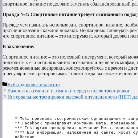
спортивное питание не должно заменять сбалансированный рац
Правда №4: Спортивное питание требует осознанного подход
Прежде чем начинать использовать спортивное питание, необхо
противопоказания каждой добавки. Необходимо соблюдать рек
что спортивное питание – это инструмент, который должен исп
В заключение:
Спортивное питание – это полезный инструмент, который може
подходить к его использованию осознанно и не верить мифам,
рекомендованные дозировки, консультируйтесь с врачом и дие
и регулярными тренировками. Только тогда вы сможете получи
Рубрики
Всё о здоровье и красоте
Важность разминки и заминки перед и после тренировки
Интервальные тренировки высокой интенсивности (HIIT) дл
* Meta признана экстремистской организацией и запр
** Facebook принадлежит компании Meta, признанной 
*** Instagram принадлежит компании Meta, признанно
**** Вся информация, изложенная на сайте, носит су
действию.