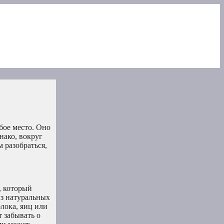
бое место. Оно
нако, вокруг
 разобраться,
, который
из натуральных
лока, яиц или
 забывать о