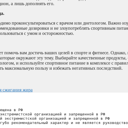
ион, а лишь дополнять его.
а.
димо проконсультироваться с врачом или диетологом. Важно изу
омендованные дозировки и не злоупотреблять спортивным пита
ользоваться с умом и осторожностью.
т помочь вам достичь ваших целей в спорте и фитнесе. Однако,
 которые окружают эту тему. Выбирайте качественные продукты,
тологом, и используйте спортивное питание в комплексе с прав
ть максимальную пользу и избежать негативных последствий.
я сжигания жира
ещена в РФ
экстремистской организацией и запрещенной в РФ
й экстремистской организацией и запрещенной в РФ 
губо рекомендательный характер и не является руководство