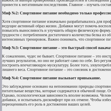
важности выбора проверенных производителей и соблюдении 
привести к негативным последствиям. Главное – изучать сост
Миф №2: Спортивное питание необходимо только професси
Хотя спортивное питание изначально разрабатывалось для про
ведущие активный образ жизни. Добавки могут помочь восполн
повысить выносливость и улучшить общую физическую форму. 
трудности с потреблением достаточного количества белка из
интенсивных тренировок. Важно понимать, что спортивное пита
Миф №3: Спортивное питание – это быстрый способ накач
К сожалению, чудес не бывает. Спортивное питание – это инс
лучших результатов, но оно не работает само по себе. Без рег
построить впечатляющую мускулатуру. Более того, злоупотреб
лишнего веса. Спортивное питание – это союзник в достижени
Миф №4: Спортивное питание вызывает привыкание.
Это заблуждение основано на непонимании природы спортивно
питательные вещества, которые содержатся в обычной пище. О
Однако, психологическая зависимость вполне возможна. Чело
добавки, и испытывать дискомфорт при их отмене. Чтобы избеж
переоценивать его роль в достижении ваших целей.