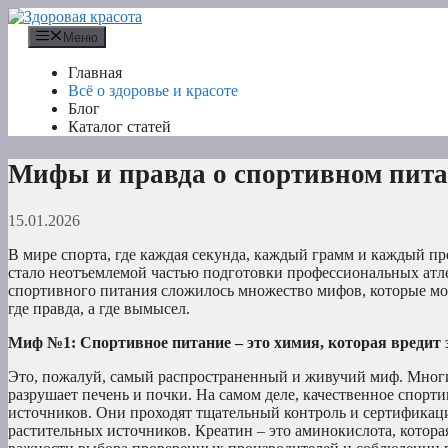
Перейти
к
Меню
содержимому
Главная
Всё о здоровье и красоте
Блог
Каталог статей
Мифы и правда о спортивном пит
15.01.2026
В мире спорта, где каждая секунда, каждый грамм и каждый п
стало неотъемлемой частью подготовки профессиональных атле
спортивного питания сложилось множество мифов, которые мог
где правда, а где вымысел.
Миф №1: Спортивное питание – это химия, которая вредит 
Это, пожалуй, самый распространенный и живучий миф. Мног
разрушает печень и почки. На самом деле, качественное спор
источников. Они проходят тщательный контроль и сертификаци
растительных источников. Креатин – это аминокислота, котора