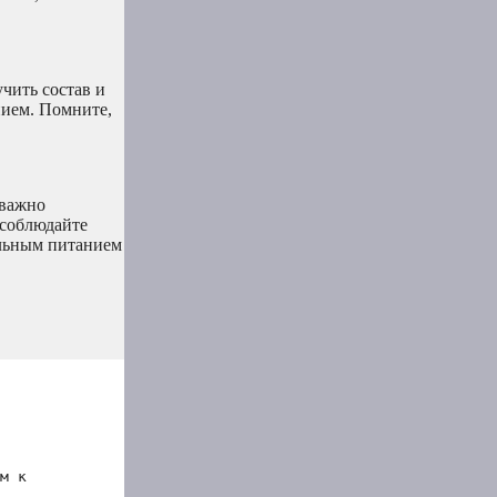
чить состав и
нием. Помните,
 важно
 соблюдайте
ильным питанием
м к 