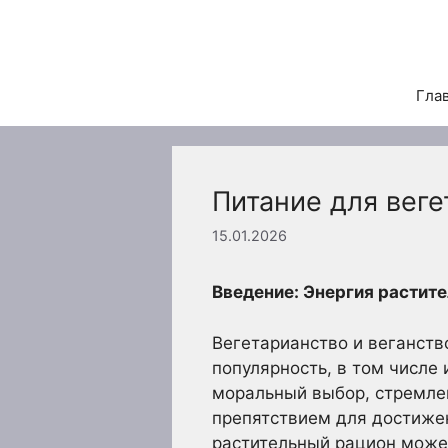
Перейти
к
содержимому
Гла
Питание для вег
15.01.2026
Введение: Энергия растите
Вегетарианство и веганст
популярность, в том числе
моральный выбор, стремлен
препятствием для достижен
растительный рацион може