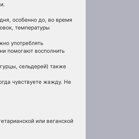
и.
дня, особенно до, во время
ровок, температуры
жно употреблять
Они помогают восполнить
гурцы, сельдерей) также
огда чувствуете жажду. Не
гетарианской или веганской