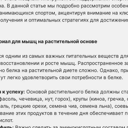
а. В данной статье мы подробно рассмотрим особен
 занимающихся спортом, акцентируя внимание на кл
получения и оптимальных стратегиях для достижен
риал для мышц на растительной основе
ся одним из самых важных питательных веществ для
 восстановлении и росте мышц. Распространенное 
чно белка на растительной диете сложно. Однако, п
ут легко удовлетворить свои потребности в белке.
 к успеху:
Основой растительного белка должны ст
асоль, чечевица, нут, горох), крупы (киноа, гречка,
аль, грецкие орехи, семена чиа, семена льна), соев
вание этих продуктов в течение дня обеспечивает п
слот.
филь:
Важно следить за аминокислотным составом 