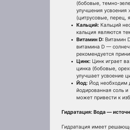
(бобовые, темно-зел
улучшения усвоения 
(цитрусовые, перец,
Кальций:
Кальций нео
кальция являются те
Витамин D:
Витамин D
витамина D — солнеч
рекомендуется прини
Цинк:
Цинк играет ва
цинка (бобовые, оре
улучшает усвоение ц
Йод:
Йод необходим д
йодированная соль и
может привести к изб
Гидратация: Вода — источ
Гидратация имеет решающе