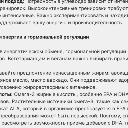
й подход:
Потребность в углеводах зависит от инте
ренировок. Высокоинтенсивные тренировки требуют
е интенсивные. Важно экспериментировать и находи
поддерживает вашу энергию и производительность.
 энергии и гормональной регуляции
в энергетическом обмене, гормональной регуляции 
в. Вегетарианцам и веганам важно выбирать прави
вайте предпочтение ненасыщенным жирам: авокадо
яное масло, масло авокадо. Они поддерживают здор
усвоению жирорастворимых витаминов.
лоты:
Омега-3 жирные кислоты, особенно EPA и DHA
авов. Растительные источники омега-3, такие как се
жат ALA, который в организме преобразуется в EPA 
 преобразования может быть невысокой. Поэтому, с
 рассмотреть возможность приема добавок с DHA, п