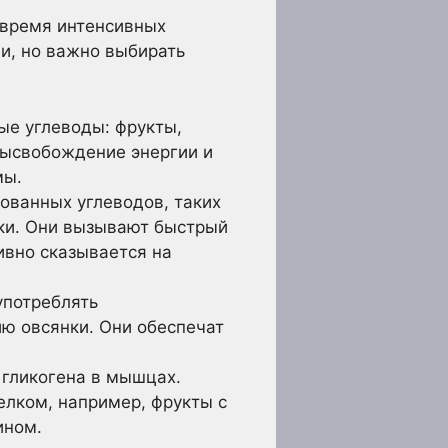
 время интенсивных
ми, но важно выбирать
е углеводы: фрукты,
высвобождение энергии и
мы.
ованных углеводов, таких
тки. Они вызывают быстрый
тивно сказывается на
употреблять
ию овсянки. Они обеспечат
 гликогена в мышцах.
елком, например, фрукты с
ином.