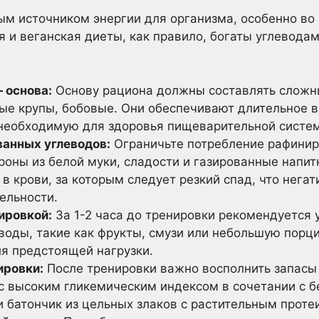
ым источником энергии для организма, особенно во
я и веганская диеты, как правило, богаты углевода
 основа:
Основу рациона должны составлять сложны
ые крупы, бобовые. Они обеспечивают длительное 
 необходимую для здоровья пищеварительной систе
анных углеводов:
Ограничьте потребление рафинир
ароны из белой муки, сладости и газированные напи
 в крови, за которым следует резкий спад, что нега
ельности.
ировкой:
За 1-2 часа до тренировки рекомендуется 
воды, такие как фрукты, смузи или небольшую порц
ля предстоящей нагрузки.
ировки:
После тренировки важно восполнить запасы
с высоким гликемическим индексом в сочетании с б
 батончик из цельных злаков с растительным проте