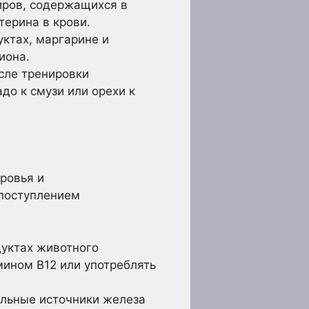
ров, содержащихся в
терина в крови.
ктах, маргарине и
иона.
сле тренировки
до к смузи или орехи к
ровья и
 поступлением
дуктах животного
мином B12 или употреблять
.
льные источники железа