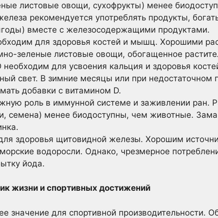
еные листовые овощи, сухофрукты) менее биодосту
железа рекомендуется употреблять продукты, бога
 ягоды) вместе с железосодержащими продуктами.
бходим для здоровья костей и мышц. Хорошими ра
мно-зеленые листовые овощи, обогащенное растител
 необходим для усвоения кальция и здоровья косте
ный свет. В зимние месяцы или при недостаточном 
мать добавки с витамином D.
жную роль в иммунной системе и заживлении ран. 
хи, семена) менее биодоступны, чем животные. Зам
инка.
ля здоровья щитовидной железы. Хорошим источни
 морские водоросли. Однако, чрезмерное потреблен
ытку йода.
ник жизни и спортивных достижений
е значение для спортивной производительности. 