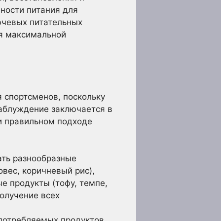
ности питания для
ючевых питательных
ия максимальной
 спортсменов, поскольку
заблуждение заключается в
ри правильном подходе
ать разнообразные
 овес, коричневый рис),
ые продукты (тофу, темпе,
олучение всех
потребляемых продуктов.