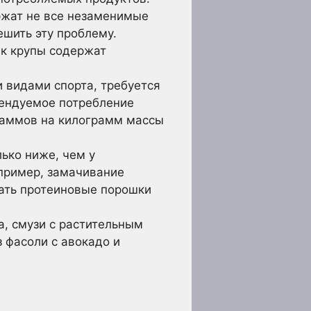
ржат не все незаменимые
ешить эту проблему.
ак крупы содержат
 видами спорта, требуется
ендуемое потребление
граммов на килограмм массы
ько ниже, чем у
апример, замачивание
вать протеиновые порошки
а, смузи с растительным
 фасоли с авокадо и