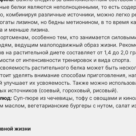
ные белки являются неполноценными, то есть соде
о, комбинируя различные источники, можно легко р
огаты лизином, но бедны метионином, в то время к
а и меньше лизина.
ортсменам, особенно тем, кто занимается силовыми
юдям, ведущим малоподвижный образ жизни. Реком
в на растительной диете составляет от 1,4 до 2,0 
имости от интенсивности тренировок и вида спорта.
свояемость растительного белка может быть нескол
стоит уделять внимание способам приготовления, н
й улучшает их усвояемость. Также можно использо
ых источников (соевый, гороховый, рисовый).
люд:
Суп-пюре из чечевицы, тофу с овощами и кино
 маслом, вегетарианские бургеры с нутом, салат из
ивной жизни