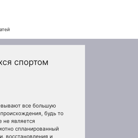
татей
хся спортом
оевывают все большую
 происхождения, будь то
е не является
амотно спланированный
, восстановления и