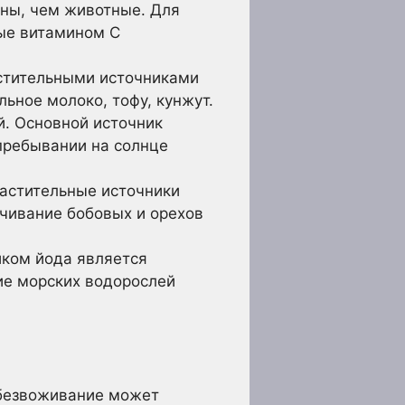
пны, чем животные. Для
тые витамином С
стительными источниками
ьное молоко, тофу, кунжут.
й. Основной источник
пребывании на солнце
Растительные источники
ачивание бобовых и орехов
ком йода является
ие морских водорослей
Обезвоживание может