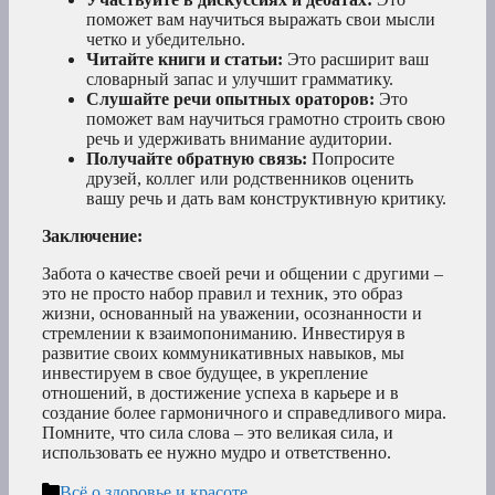
поможет вам научиться выражать свои мысли
четко и убедительно.
Читайте книги и статьи:
Это расширит ваш
словарный запас и улучшит грамматику.
Слушайте речи опытных ораторов:
Это
поможет вам научиться грамотно строить свою
речь и удерживать внимание аудитории.
Получайте обратную связь:
Попросите
друзей, коллег или родственников оценить
вашу речь и дать вам конструктивную критику.
Заключение:
Забота о качестве своей речи и общении с другими –
это не просто набор правил и техник, это образ
жизни, основанный на уважении, осознанности и
стремлении к взаимопониманию. Инвестируя в
развитие своих коммуникативных навыков, мы
инвестируем в свое будущее, в укрепление
отношений, в достижение успеха в карьере и в
создание более гармоничного и справедливого мира.
Помните, что сила слова – это великая сила, и
использовать ее нужно мудро и ответственно.
Рубрики
Всё о здоровье и красоте