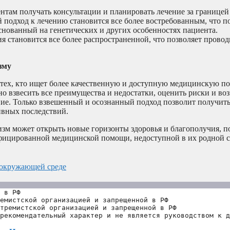
там получать консультации и планировать лечение за границей
подход к лечению становится все более востребованным, что п
снованный на генетических и других особенностях пациента.
я становится все более распространенной, что позволяет прово
зму
тех, кто ищет более качественную и доступную медицинскую по
о взвесить все преимущества и недостатки, оценить риски и во
ение. Только взвешенный и осознанный подход позволит получи
ивных последствий.
зм может открыть новые горизонты здоровья и благополучия, п
фицированной медицинской помощи, недоступной в их родной с
и окружающей среде
 в РФ
емистской организацией и запрещенной в РФ
тремистской организацией и запрещенной в РФ 
рекомендательный характер и не является руководством к д