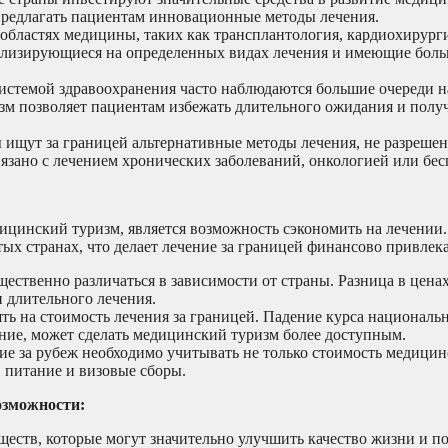
 предлагать пациентам инновационные методы лечения.
областях медицины, таких как трансплантология, кардиохирург
ализирующиеся на определенных видах лечения и имеющие бол
системой здравоохранения часто наблюдаются большие очереди 
зм позволяет пациентам избежать длительного ожидания и полу
ищут за границей альтернативные методы лечения, не разреше
вязано с лечением хронических заболеваний, онкологией или бе
цинский туризм, является возможность сэкономить на лечении.
тых странах, что делает лечение за границей финансово привлек
ственно различаться в зависимости от страны. Разница в цена
 длительного лечения.
ть на стоимость лечения за границей. Падение курса националь
ние, может сделать медицинский туризм более доступным.
е за рубеж необходимо учитывать не только стоимость медицинс
, питание и визовые сборы.
озможности:
еств, которые могут значительно улучшить качество жизни и 