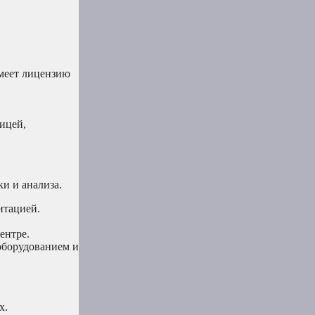
имеет лицензию
,
ицей,
и и анализа.
итацией.
ентре.
оборудованием и
х.