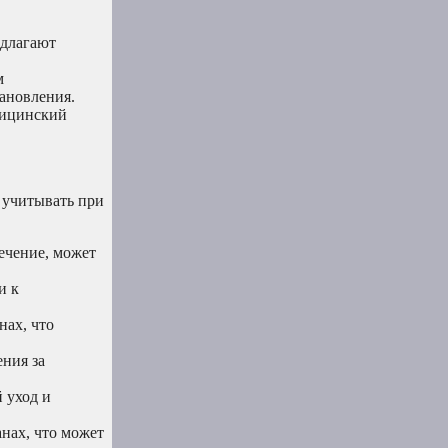
едлагают
м
ановления.
дицинский
 учитывать при
ечение, может
и к
нах, что
ния за
 уход и
нах, что может