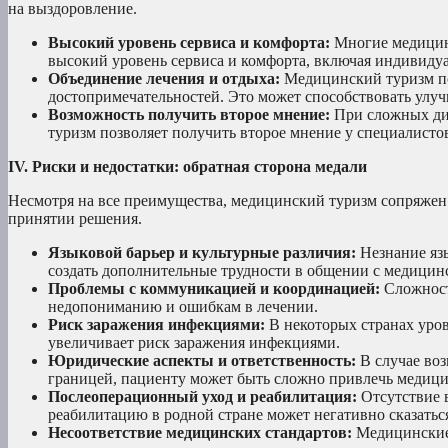
на выздоровление.
Высокий уровень сервиса и комфорта:
Многие медицин
высокий уровень сервиса и комфорта, включая индивиду
Объединение лечения и отдыха:
Медицинский туризм по
достопримечательностей. Это может способствовать улу
Возможность получить второе мнение:
При сложных диа
туризм позволяет получить второе мнение у специалистов
IV. Риски и недостатки: обратная сторона медали
Несмотря на все преимущества, медицинский туризм сопряжен
принятии решения.
Языковой барьер и культурные различия:
Незнание язы
создать дополнительные трудности в общении с медицин
Проблемы с коммуникацией и координацией:
Сложност
недопониманию и ошибкам в лечении.
Риск заражения инфекциями:
В некоторых странах уров
увеличивает риск заражения инфекциями.
Юридические аспекты и ответственность:
В случае во
границей, пациенту может быть сложно привлечь медици
Послеоперационный уход и реабилитация:
Отсутствие 
реабилитацию в родной стране может негативно сказаться
Несоответствие медицинских стандартов:
Медицинские 