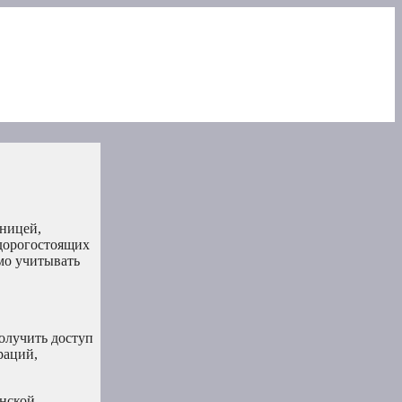
аницей,
дорогостоящих
мо учитывать
олучить доступ
раций,
инской