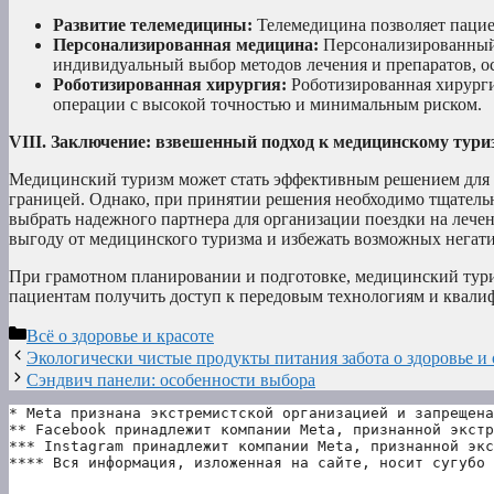
Развитие телемедицины:
Телемедицина позволяет пациен
Персонализированная медицина:
Персонализированный 
индивидуальный выбор методов лечения и препаратов, о
Роботизированная хирургия:
Роботизированная хирурги
операции с высокой точностью и минимальным риском.
VIII. Заключение: взвешенный подход к медицинскому тури
Медицинский туризм может стать эффективным решением для 
границей. Однако, при принятии решения необходимо тщательн
выбрать надежного партнера для организации поездки на леч
выгоду от медицинского туризма и избежать возможных негат
При грамотном планировании и подготовке, медицинский тури
пациентам получить доступ к передовым технологиям и квали
Рубрики
Всё о здоровье и красоте
Экологически чистые продукты питания забота о здоровье 
Сэндвич панели: особенности выбора
* Meta признана экстремистской организацией и запрещена
** Facebook принадлежит компании Meta, признанной экстр
*** Instagram принадлежит компании Meta, признанной экс
**** Вся информация, изложенная на сайте, носит сугубо 