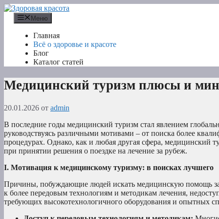
Перейти
к
Меню
содержимому
Главная
Всё о здоровье и красоте
Блог
Каталог статей
Медицинский туризм плюсы и мину
20.01.2026
от
admin
В последние годы медицинский туризм стал явлением глобальн
руководствуясь различными мотивами – от поиска более квал
процедурах. Однако, как и любая другая сфера, медицинский 
при принятии решения о поездке на лечение за рубеж.
I. Мотивация к медицинскому туризму: в поисках лучшего
Причины, побуждающие людей искать медицинскую помощь за г
к более передовым технологиям и методикам лечения, недосту
требующих высокотехнологичного оборудования и опытных сп
Доступ к передовым технологиям и методикам:
Многие