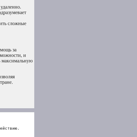
 удаленно.
одразумевает
дить сложные
мощь за
зможности, и
ть максимальную
озволяя
тране.
ействию.