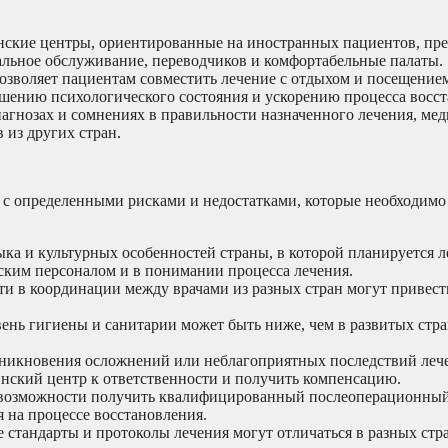
ские центры, ориентированные на иностранных пациентов, пр
альное обслуживание, переводчиков и комфортабельные палаты.
зволяет пациентам совместить лечение с отдыхом и посещение
чшению психологического состояния и ускорению процесса восст
гнозах и сомнениях в правильности назначенного лечения, ме
 из других стран.
 с определенными рисками и недостатками, которые необходимо
ка и культурных особенностей страны, в которой планируется л
ским персоналом и в понимании процесса лечения.
и в координации между врачами из разных стран могут привест
ень гигиены и санитарии может быть ниже, чем в развитых стра
зникновения осложнений или неблагоприятных последствий лече
нский центр к ответственности и получить компенсацию.
возможности получить квалифицированный послеоперационный
 на процессе восстановления.
стандарты и протоколы лечения могут отличаться в разных стра