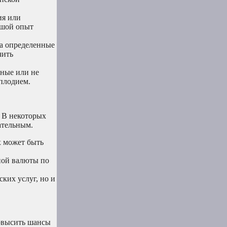
ия или
ьшой опыт
на определенные
чить
нные или не
сплодием.
 В некоторых
ательным.
х может быть
ной валюты по
ких услуг, но и
повысить шансы