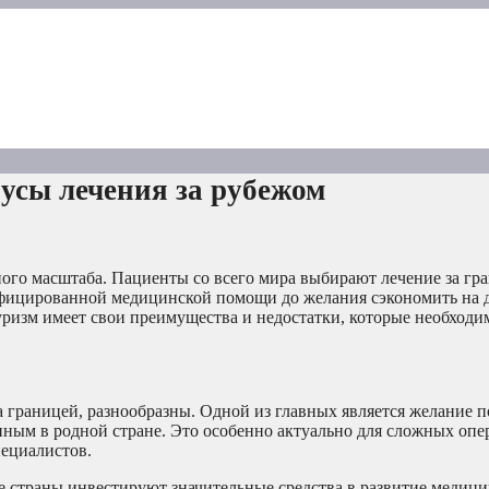
сы лечения за рубежом
ого масштаба. Пациенты со всего мира выбирают лечение за гр
ифицированной медицинской помощи до желания сэкономить на 
туризм имеет свои преимущества и недостатки, которые необходи
раницей, разнообразны. Одной из главных является желание п
пным в родной стране. Это особенно актуально для сложных опе
ециалистов.
 страны инвестируют значительные средства в развитие медиц