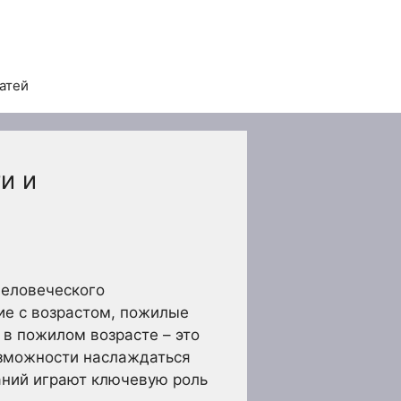
татей
и и
человеческого
ие с возрастом, пожилые
 в пожилом возрасте – это
возможности наслаждаться
аний играют ключевую роль