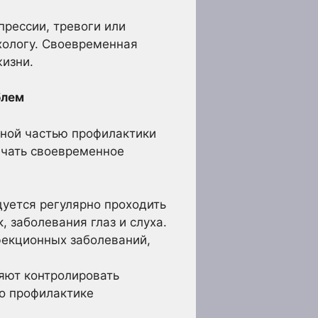
прессии, тревоги или
хологу. Своевременная
изни.
блем
ной частью профилактики
ачать своевременное
ется регулярно проходить
, заболевания глаз и слуха.
екционных заболеваний,
яют контролировать
по профилактике