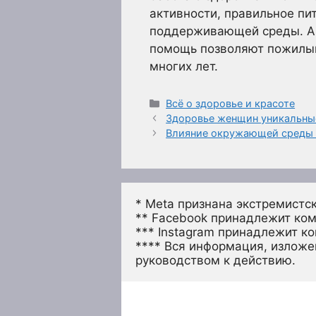
активности, правильное пи
поддерживающей среды. Ак
помощь позволяют пожилым
многих лет.
Рубрики
Всё о здоровье и красоте
Здоровье женщин уникальные
Влияние окружающей среды н
* Meta признана экстремистс
** Facebook принадлежит ком
*** Instagram принадлежит к
**** Вся информация, изложен
руководством к действию.