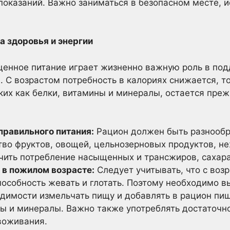
показаний. Важно заниматься в безопасном месте, и
а здоровья и энергии
ценное питание играет жизненно важную роль в под
 С возрастом потребность в калориях снижается, то
ких как белки, витамины и минералы, остается пре
равильного питания:
Рацион должен быть разнообр
тво фруктов, овощей, цельнозерновых продуктов, н
чить потребление насыщенных и трансжиров, сахара
 в пожилом возрасте:
Следует учитывать, что с воз
способность жевать и глотать. Поэтому необходимо 
одимости измельчать пищу и добавлять в рацион пи
 и минералы. Важно также употреблять достаточно
воживания.