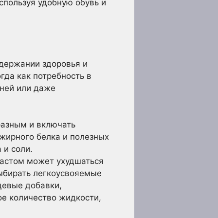
спользуя удобную обувь и
держании здоровья и
гда как потребность в
жней или даже
азным и включать
ежирного белка и полезных
 и соли.
растом может ухудшаться
выбирать легкоусвояемые
щевые добавки,
е количество жидкости,