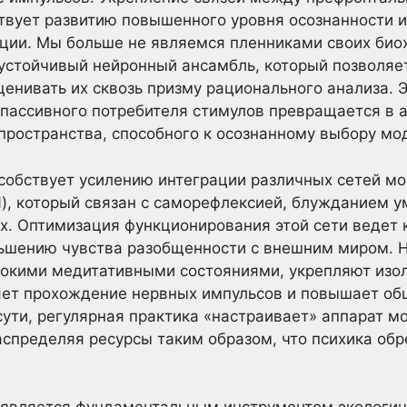
твует развитию повышенного уровня осознанности и
ции. Мы больше не являемся пленниками своих био
устойчивый нейронный ансамбль, который позволяе
енивать их сквозь призму рационального анализа. 
з пассивного потребителя стимулов превращается в 
пространства, способного к осознанному выбору мо
собствует усилению интеграции различных сетей мо
, который связан с саморефлексией, блужданием у
х. Оптимизация функционирования этой сети ведет
ьшению чувства разобщенности с внешним миром. 
бокими медитативными состояниями, укрепляют изо
ряет прохождение нервных импульсов и повышает о
ути, регулярная практика «настраивает» аппарат мо
спределяя ресурсы таким образом, что психика обр