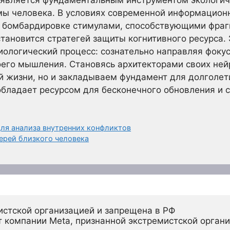
 является фундаментальным инструментом экологич
ы человека. В условиях современной информационн
 бомбардировке стимулами, способствующими фраг
тановится стратегей защиты когнитивного ресурса. 
ологический процесс: сознательно направляя фоку
его мышления. Становясь архитекторами своих ней
 жизни, но и закладываем фундамент для долголети
обладает ресурсом для бесконечного обновления и
для анализа внутренних конфликтов
терей близкого человека
истской организацией и запрещена в РФ
 компании Meta, признанной экстремистской органи