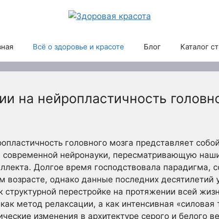
вная
Всё о здоровье и красоте
Блог
Каталог с
ии на нейропластичность головно
опластичность головного мозга представляет собой
 современной нейронауки, пересматривающую наши
еллекта. Долгое время господствовала парадигма, с
м возрасте, однако данные последних десятилетий 
к структурной перестройке на протяжении всей жиз
 как метод релаксации, а как интенсивная «силовая
ческие изменения в архитектуре серого и белого в