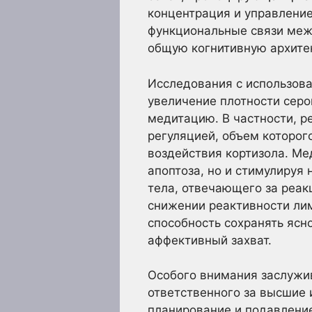
концентрация и управлени
функциональные связи меж
общую когнитивную архитек
Исследования с использова
увеличение плотности серо
медитацию. В частности, р
регуляцией, объем которог
воздействия кортизола. Ме
апоптоза, но и стимулируя
тела, отвечающего за реак
снижении реактивности ли
способность сохранять ясн
аффективный захват.
Особого внимания заслужи
ответственного за высшие 
планирование и подавление