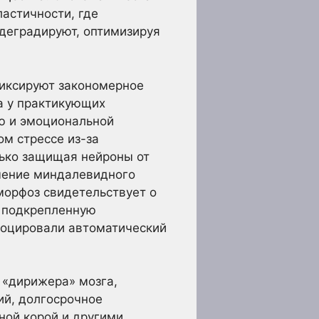
астичности, где
деградируют, оптимизируя
фиксируют закономерное
а у практикующих
ью и эмоциональной
ом стрессе из-за
лько защищая нейроны от
нчение миндалевидного
морфоз свидетельствует о
и подкрепленную
овоцировали автоматический
 «дирижера» мозга,
ий, долгосрочное
ной корой и другими