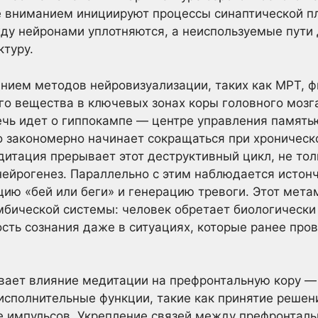
е вниманием инициируют процессы синаптической пл
ду нейронами уплотняются, а неиспользуемые пути 
туру.
нием методов нейровизуализации, таких как МРТ, 
го вещества в ключевых зонах коры головного мозг
ечь идет о гиппокампе — центре управления памят
о закономерно начинает сокращаться при хроническ
дитация прерывает этот деструктивный цикл, не то
 нейрогенез. Параллельно с этим наблюдается исто
цию «бей или беги» и генерацию тревоги. Этот мета
мбической системы: человек обретает биологическ
ость сознания даже в ситуациях, которые ранее пр
вает влияние медитации на префронтальную кору —
исполнительные функции, такие как принятие решен
 импульсов. Укрепление связей между префронталь