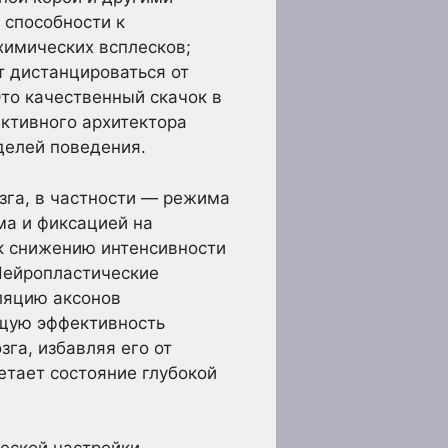
 способности к
химических всплесков;
т дистанцироваться от
Это качественный скачок в
активного архитектора
делей поведения.
зга, в частности — режима
ма и фиксацией на
 к снижению интенсивности
Нейропластические
ляцию аксонов
бщую эффективность
зга, избавляя его от
етает состояние глубокой