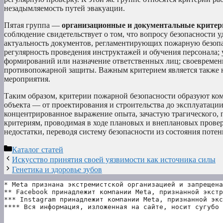
незадымляемость путей эвакуации.
Пятая группа —
организационные и документальные критер
соблюдение свидетельствует о том, что вопросу безопасности у
актуальность документов, регламентирующих пожарную безопа
регулярность проведения инструктажей и обучения персонала
формирований или назначение ответственных лиц; своевремен
противопожарной защиты. Важным критерием является также 
мероприятия.
Таким образом, критерии пожарной безопасности образуют к
объекта — от проектирования и строительства до эксплуатаци
концентрированное выражение опыта, зачастую трагического, п
критериям, проводимая в ходе плановых и внеплановых провер
недостатки, переводя систему безопасности из состояния поте
Рубрики
Каталог статей
Искусство принятия своей уязвимости как источника силы
Генетика и здоровье зубов
* Meta признана экстремистской организацией и запрещена
** Facebook принадлежит компании Meta, признанной экстр
*** Instagram принадлежит компании Meta, признанной экс
**** Вся информация, изложенная на сайте, носит сугубо 