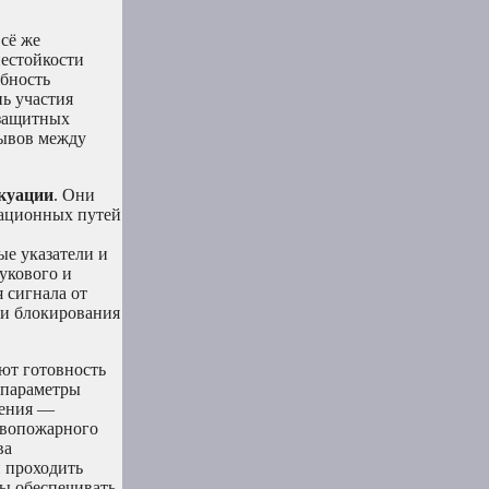
всё же
нестойкости
обность
ь участия
езащитных
рывов между
акуации
. Они
уационных путей
ые указатели и
укового и
 сигнала от
ни блокирования
ют готовность
 параметры
шения —
ивопожарного
ва
и проходить
ы обеспечивать