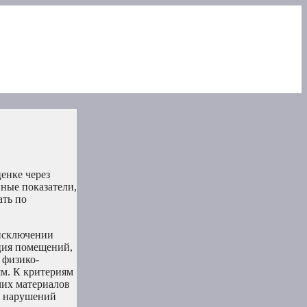
енке через
ные показатели,
ать по
исключении
ция помещений,
 физико-
м. К критериям
чих материалов
м нарушений