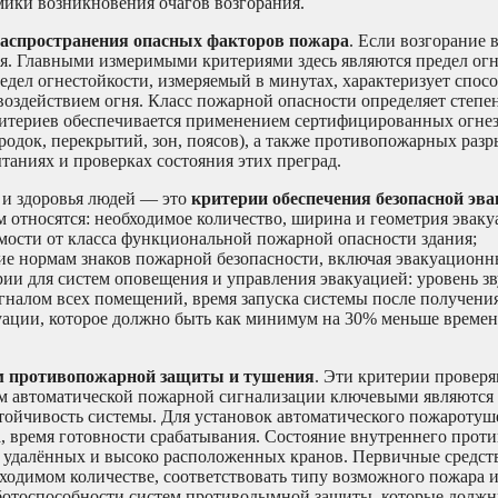
ики возникновения очагов возгорания.
распространения опасных факторов пожара
. Если возгорание 
ия. Главными измеримыми критериями здесь являются предел ог
едел огнестойкости, измеряемый в минутах, характеризует спос
здействием огня. Класс пожарной опасности определяет степен
критериев обеспечивается применением сертифицированных огн
родок, перекрытий, зон, поясов), а также противопожарных раз
таниях и проверках состояния этих преград.
 и здоровья людей — это
критерии обеспечения безопасной эв
м относятся: необходимое количество, ширина и геометрия эвак
имости от класса функциональной пожарной опасности здания;
вие нормам знаков пожарной безопасности, включая эвакуационн
и для систем оповещения и управления эвакуацией: уровень зв
гналом всех помещений, время запуска системы после получения
куации, которое должно быть как минимум на 30% меньше време
м противопожарной защиты и тушения
. Эти критерии проверя
ем автоматической пожарной сигнализации ключевыми являются
стойчивость системы. Для установок автоматического пожароту
, время готовности срабатывания. Состояние внутреннего прот
е удалённых и высоко расположенных кранов. Первичные средст
ходимом количестве, соответствовать типу возможного пожара 
работоспособности систем противодымной защиты, которые должн