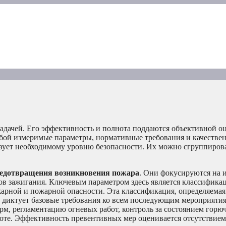
адачей. Его эффективность и полнота поддаются объективной оц
бой измеримые параметры, нормативные требования и качествен
твует необходимому уровню безопасности. Их можно сгруппиров
едотвращения возникновения пожара
. Они фокусируются на 
ков зажигания. Ключевым параметром здесь является классифика
арной и пожарной опасности. Эта классификация, определяемая
 диктует базовые требования ко всем последующим мероприятия
рм, регламентацию огневых работ, контроль за состоянием горю
тоте. Эффективность превентивных мер оценивается отсутствие