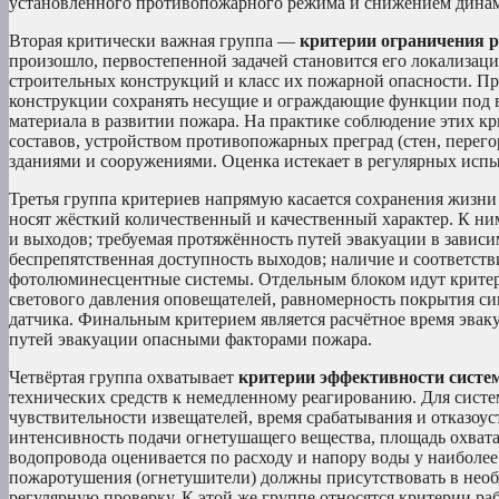
установленного противопожарного режима и снижением динам
Вторая критически важная группа —
критерии ограничения 
произошло, первостепенной задачей становится его локализац
строительных конструкций и класс их пожарной опасности. Пр
конструкции сохранять несущие и ограждающие функции под во
материала в развитии пожара. На практике соблюдение этих 
составов, устройством противопожарных преград (стен, перего
зданиями и сооружениями. Оценка истекает в регулярных испы
Третья группа критериев напрямую касается сохранения жизни
носят жёсткий количественный и качественный характер. К ни
и выходов; требуемая протяжённость путей эвакуации в завис
беспрепятственная доступность выходов; наличие и соответст
фотолюминесцентные системы. Отдельным блоком идут критери
светового давления оповещателей, равномерность покрытия си
датчика. Финальным критерием является расчётное время эва
путей эвакуации опасными факторами пожара.
Четвёртая группа охватывает
критерии эффективности систе
технических средств к немедленному реагированию. Для сист
чувствительности извещателей, время срабатывания и отказоу
интенсивность подачи огнетушащего вещества, площадь охвата
водопровода оценивается по расходу и напору воды у наиболе
пожаротушения (огнетушители) должны присутствовать в необ
регулярную проверку. К этой же группе относятся критерии 