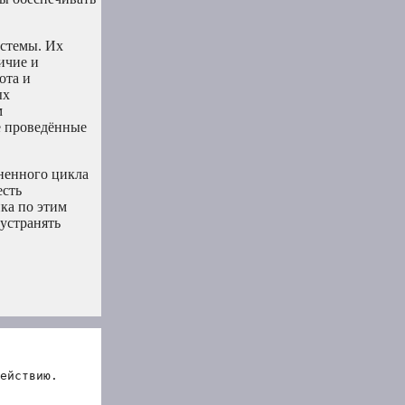
истемы. Их
ичие и
ота и
ых
м
е проведённые
ненного цикла
есть
ка по этим
устранять
ействию.