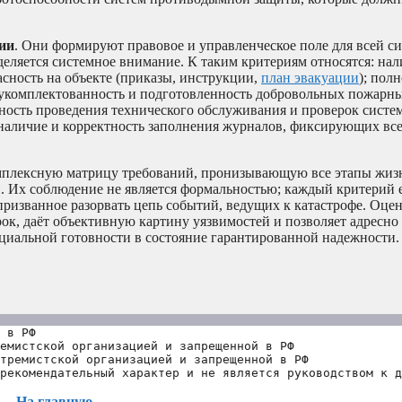
ии
. Они формируют правовое и управленческое поле для всей с
деляется системное внимание. К таким критериям относятся: нал
сность на объекте (приказы, инструкции,
план эвакуации
); полн
; укомплектованность и подготовленность добровольных пожарн
ность проведения технического обслуживания и проверок систе
наличие и корректность заполнения журналов, фиксирующих вс
омплексную матрицу требований, пронизывающую все этапы жиз
и. Их соблюдение не является формальностью; каждый критерий 
ризванное разорвать цепь событий, ведущих к катастрофе. Оцен
ок, даёт объективную картину уязвимостей и позволяет адресно 
нциальной готовности в состояние гарантированной надежности.
 в РФ
емистской организацией и запрещенной в РФ
тремистской организацией и запрещенной в РФ 
рекомендательный характер и не является руководством к д
На главную