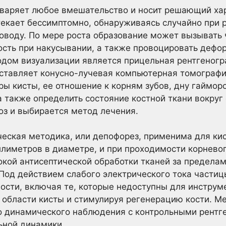
дваряет любое вмешательство и носит решающий ха
текает бессимптомно, обнаруживаясь случайно при 
оводу. По мере роста образование может вызывать 
сть при накусывании, а также провоцировать дефо
одом визуализации является прицельная рентгеногр
тавляет конусно-лучевая компьютерная томография
ы кисты, ее отношение к корням зубов, дну гайморо
 также определить состояние костной ткани вокруг 
оз и выбирается метод лечения.
еская методика, или депофорез, применима для кис
иметров в диаметре, и при проходимости корневог
окой антисептической обработки тканей за предела
Под действием слабого электрического тока части
ости, включая те, которые недоступны для инструм
области кисты и стимулируя регенерацию кости. Ме
 динамического наблюдения с контрольными рентг
ьной динамики.