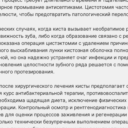
а. Процесс требует длительного времени и тщательн
ярное промывание антисептиками. Цистотомия часто
люсти, чтобы предотвратить патологический перел
еских случаях, когда киста вызывает необратимое 
вижность зуба, либо когда образование связано с 
оказана операция цистэктомии с удалением причинн
ного выскабливания лунки кистозная оболочка полн
ной, но она надежно устраняет очаг инфекции и пр
новления целостности зубного ряда решается с по
нного протезирования.
после хирургического лечения кисты предполагает 
я курс антибактериальной терапии, противовоспали
еобходима щадящая диета, исключение физических 
ерации. Контрольный осмотр и рентгенодиагностика 
в для оценки процессов заживления и регенерации 
олько технически безупречным выполнением операц