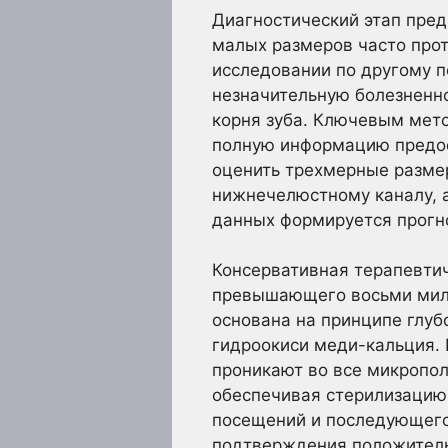
Диагностический этап пре
малых размеров часто про
исследовании по другому п
незначительную болезненно
корня зуба. Ключевым мет
полную информацию предос
оценить трехмерные размер
нижнечелюстному каналу, а
данных формируется прогн
Консервативная терапевтич
превышающего восьми милл
основана на принципе глуб
гидроокиси меди-кальция. 
проникают во все микропол
обеспечивая стерилизацию 
посещений и последующего
подтверждения положител