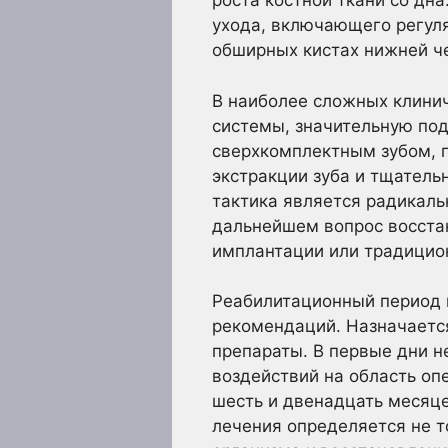
роста костной ткани со дн
ухода, включающего регул
обширных кистах нижней че
В наиболее сложных клинич
системы, значительную под
сверхкомплектным зубом, п
экстракции зуба и тщатель
тактика является радикаль
дальнейшем вопрос восста
имплантации или традицио
Реабилитационный период 
рекомендаций. Назначаетс
препараты. В первые дни н
воздействий на область оп
шесть и двенадцать месяце
лечения определяется не т