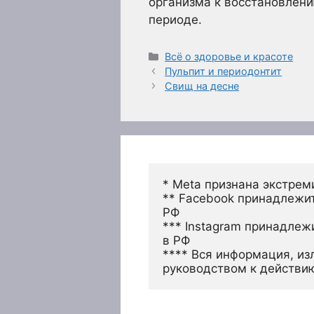
организма к восстановлен
периоде.
Рубрики
Всё о здоровье и красоте
Пульпит и периодонтит
Свищ на десне
* Meta признана экстрем
** Facebook принадлежит
РФ
*** Instagram принадлеж
в РФ 
**** Вся информация, из
руководством к действи