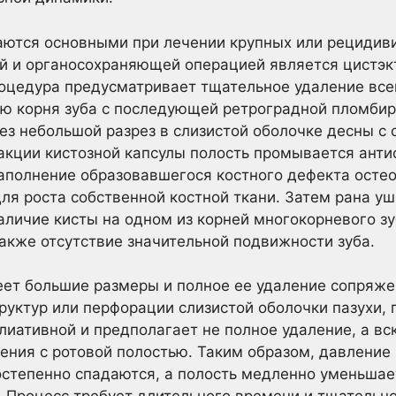
аются основными при лечении крупных или рецидив
й и органосохраняющей операцией является цистэк
оцедура предусматривает тщательное удаление все
ью корня зуба с последующей ретроградной пломбир
з небольшой разрез в слизистой оболочке десны с 
ракции кистозной капсулы полость промывается ант
аполнение образовавшегося костного дефекта осте
ля роста собственной костной ткани. Затем рана уш
аличие кисты на одном из корней многокорневого зу
также отсутствие значительной подвижности зуба.
меет большие размеры и полное ее удаление сопряж
руктур или перфорации слизистой оболочки пазухи,
лиативной и предполагает не полное удаление, а вс
ния с ротовой полостью. Таким образом, давление
остепенно спадаются, а полость медленно уменьшает