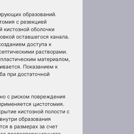
ирующих образований.
томия с резекцией
й кистозной оболочки
овкой оставшегося канала.
созданием доступа к
исептическими растворами.
опластическим материалом,
ивается. Показанием к
ба при достаточной
ено с риском повреждения
 применяется цистотомия.
крытие кистозной полости с
 внутри образования
ся в размерах за счет