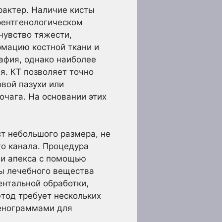
рактер. Наличие кисты
рентгенологическом
чувство тяжести,
рмацию костной ткани и
афия, однако наиболее
. КТ позволяет точно
вой пазухи или
очага. На основании этих
т небольшого размера, не
о канала. Процедура
ми апекса с помощью
цы лечебного вещества
ентальной обработки,
тод требует нескольких
енограммами для