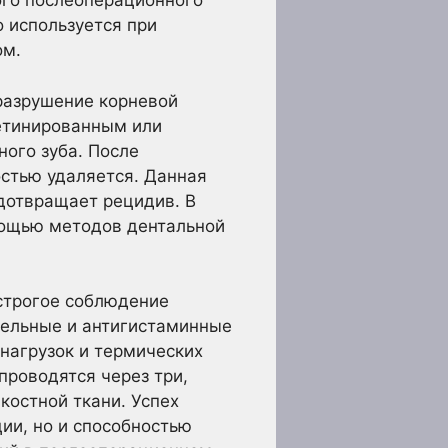
ого послеоперационного
 используется при
ом.
разрушение корневой
ретинированным или
ого зуба. После
остью удаляется. Данная
едотвращает рецидив. В
мощью методов дентальной
строгое соблюдение
тельные и антигистаминные
нагрузок и термических
проводятся через три,
костной ткани. Успех
ии, но и способностью