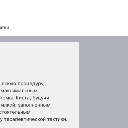
татей
ческую процедуру,
с максимальным
темы. Киста, будучи
тилкой, заполненным
остоятельным
у терапевтической тактики.