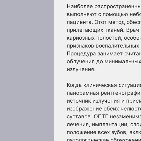
Наиболее распространенны
выполняют с помощью небо
пациента. Этот метод обес
прилегающих тканей. Врач 
кариозных полостей, особе
признаков воспалительных 
Процедура занимает счита
облучения до минимальных
излучения.
Когда клиническая ситуаци
панорамная рентгенография
источник излучения и прие
изображение обеих челюст
суставов. ОПТГ незаменима
лечения, имплантации, сло
положение всех зубов, вкл
патологические образовани