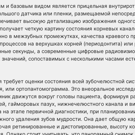
м и базовым видом является прицельная внутрирот
льшого датчика или пленки, размещаемой непосред
печивает высокую детализацию изображения одного
получает четкую картину состояния корневых канал
нно в межзубных промежутках, качества краевого п
процессов на верхушках корней (периодонтита) или 
нные секунды, а современные цифровые радиовизи
 значений, сопоставимых с несколькими часами ест
я требует оценки состояния всей зубочелюстной си
, или ортопантомограмма. Это внеоральное исследо
мник движутся вокруг головы пациента, формируя 
ей, гайморовых пазух, нижнечелюстного канала и 
 на этапе первичной диагностики, при планировани
жного удаления зубов мудрости. Она дает общую кар
ючая ретинированные и дистопированные, высоту к
я. Однако стоит учитывать, что панорамный снимо