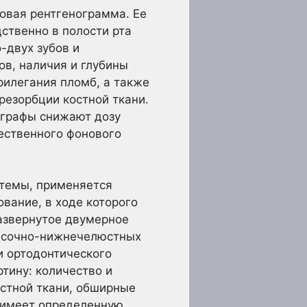
овая рентгенограмма. Ее
ственно в полости рта
-двух зубов и
ов, наличия и глубины
рилегания пломб, а также
резорбции костной ткани.
ографы снижают дозу
ественного фонового
стемы, применяется
вание, в ходе которого
развернутое двумерное
височно-нижнечелюстных
и ортодонтического
тину: количество и
остной ткани, обширные
к имеет определенную