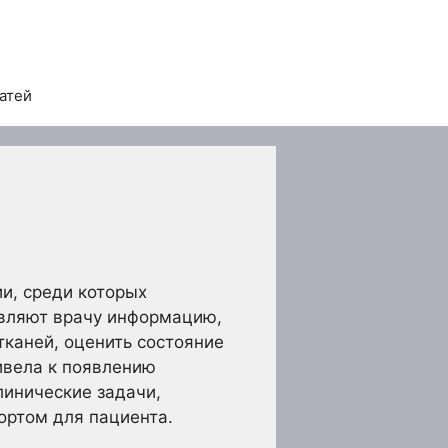
татей
и, среди которых
авляют врачу информацию,
тканей, оценить состояние
ивела к появлению
линические задачи,
ортом для пациента.