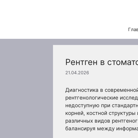
Перейти
к
содержимому
Гла
Рентген в стомат
21.04.2026
Диагностика в современно
рентгенологические иссле
недоступную при стандартн
корней, костной структуры
различных видов рентгеног
балансируя между информа