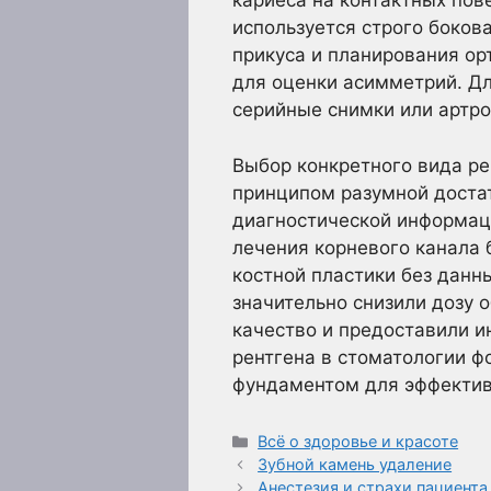
кариеса на контактных пов
используется строго боков
прикуса и планирования ор
для оценки асимметрий. Д
серийные снимки или артро
Выбор конкретного вида ре
принципом разумной доста
диагностической информаци
лечения корневого канала 
костной пластики без данн
значительно снизили дозу 
качество и предоставили и
рентгена в стоматологии 
фундаментом для эффективн
Рубрики
Всё о здоровье и красоте
Зубной камень удаление
Анестезия и страхи пациента