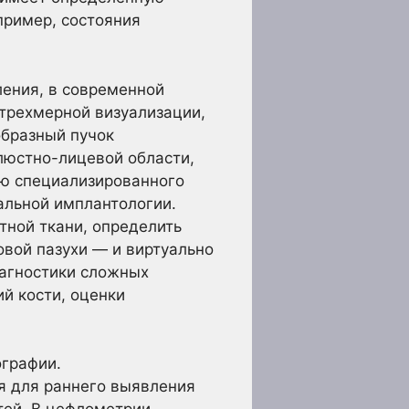
пример, состояния
ения, в современной
 трехмерной визуализации,
образный пучок
люстно-лицевой области,
ью специализированного
альной имплантологии.
тной ткани, определить
вой пазухи — и виртуально
иагностики сложных
й кости, оценки
графии.
я для раннего выявления