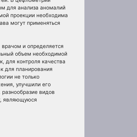
тей. В цефлометрии
том для анализа аномалий
ямой проекции необходима
ава могут применяться
а врачом и определяется
льный объем необходимой
, для контроля качества
ак для планирования
огии не только
жения, улучшили его
, разнообразие видов
у, являющуюся