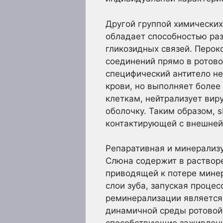
Другой группой химически
обладает способностью ра
гликозидных связей. Перо
соединений прямо в ротово
специфический антитело н
крови, но выполняет более
клеткам, нейтрализует вир
оболочку. Таким образом, 
контактирующей с внешней 
Репаративная и минерализу
Слюна содержит в растворе
приводящей к потере минер
слои зуба, запуская проце
реминерализации является
динамичной среды ротовой 