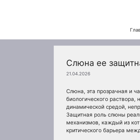
Перейти
к
содержимому
Гла
Слюна ее защитн
21.04.2026
Слюна, эта прозрачная и ч
биологического раствора, 
динамической средой, неп
Защитная роль слюны реали
механизмов, каждый из кот
критического барьера меж