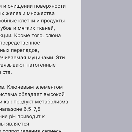
и и очищении поверхности
ных желез и множества
робные клетки и продукты
убов и мягких тканей,
кции. Кроме того, слюна
епосредственное
ных перепадов,
печиваемая муцинами. Эти
 связывают патогенные
 рта.
ов. Ключевым элементом
система обладает высокой
ти как продукт метаболизма
апазоне 6,5–7,5
ние pH приводит к
ны является
 сопротивления кариесу.