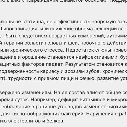
ю мелких повреждений слизистой оболочки, подде
люны не статична; ее эффективность напрямую зави
 Гипосаливация, или снижение объема секреции сл
жет быть следствием возрастных изменений, аутоим
й терапии области головы и шеи, побочного действ
или хронического стресса. Недостаток слюны приво
ищение и орошение становятся неэффективными, бу
ащитных факторов падает. Результатом становится 
одверженность кариесу и эрозиям зубов, хроническ
ит), трудности с приемом пищи и речью, развитие ус
ержено изменениям. На ее состав влияют общее со
время суток. Например, дефицит витаминов и микр
реобладание в рационе углеводов изменяет биохим
 для кислотообразующих бактерий. Нарушения в ра
ию электролитов и белков.