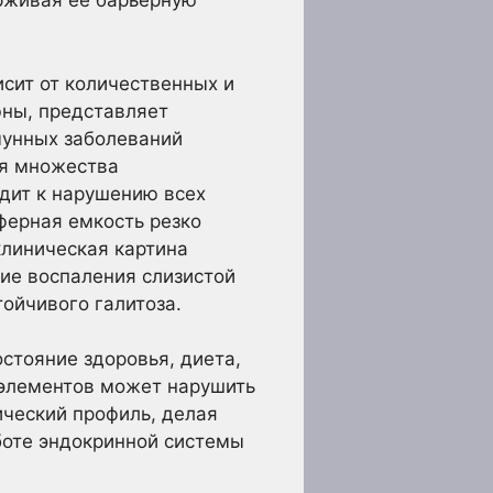
рживая ее барьерную
сит от количественных и
юны, представляет
мунных заболеваний
ия множества
дит к нарушению всех
ферная емкость резко
клиническая картина
ие воспаления слизистой
тойчивого галитоза.
стояние здоровья, диета,
оэлементов может нарушить
ический профиль, делая
боте эндокринной системы