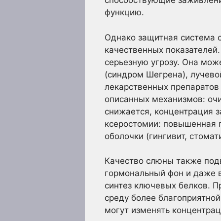
способствующие заживлени
функцию.
Однако защитная система с
качественных показателей.
серьезную угрозу. Она мо
(синдром Шегрена), лучево
лекарственных препаратов 
описанных механизмов: оч
снижается, концентрация з
ксеростомии: повышенная п
оболочки (гингивит, стомат
Качество слюны также подв
гормональный фон и даже 
синтез ключевых белков. П
среду более благоприятной
могут изменять концентрац