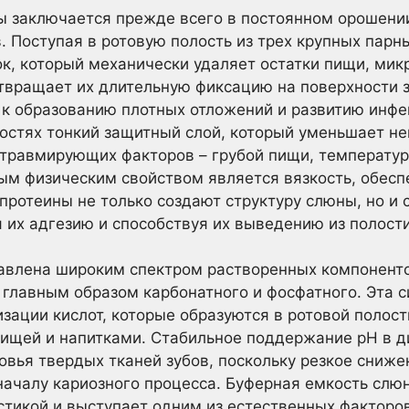
ы заключается прежде всего в постоянном орошени
в. Поступая в ротовую полость из трех крупных пар
ок, который механически удаляет остатки пищи, мик
твращает их длительную фиксацию на поверхности з
 к образованию плотных отложений и развитию инфе
остях тонкий защитный слой, который уменьшает н
 травмирующих факторов – грубой пищи, температур
ым физическим свойством является вязкость, обес
ротеины не только создают структуру слюны, но и
 их адгезию и способствуя их выведению из полости
авлена широким спектром растворенных компонент
 главным образом карбонатного и фосфатного. Эта 
зации кислот, которые образуются в ротовой полос
пищей и напитками. Стабильное поддержание pH в ди
овья твердых тканей зубов, поскольку резкое сниже
ачалу кариозного процесса. Буферная емкость слю
тикой и выступает одним из естественных факторов