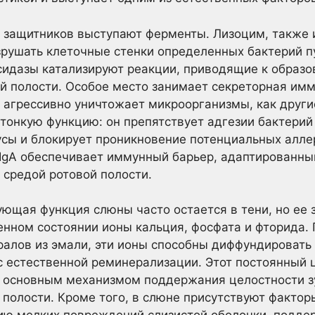
х защитников выступают ферменты. Лизоцим, также 
зрушать клеточные стенки определенных бактерий п
ксидазы катализируют реакции, приводящие к образ
й полости. Особое место занимает секреторная имму
е агрессивно уничтожает микроорганизмы, как друг
 тонкую функцию: он препятствует адгезии бактерий
усы и блокирует проникновение потенциальных алле
sIgA обеспечивает иммунный барьер, адаптированны
средой ротовой полости.
ющая функция слюны часто остается в тени, но ее 
нном состоянии ионы кальция, фосфата и фторида. 
алов из эмали, эти ионы способны диффундировать
сс естественной реминерализации. Этот постоянный
 основным механизмом поддержания целостности зу
полости. Кроме того, в слюне присутствуют факторы