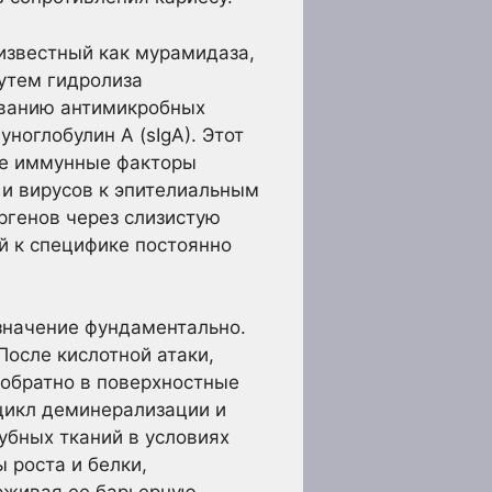
известный как мурамидаза,
утем гидролиза
ованию антимикробных
ноглобулин A (sIgA). Этот
ие иммунные факторы
 и вирусов к эпителиальным
ргенов через слизистую
й к специфике постоянно
значение фундаментально.
После кислотной атаки,
 обратно в поверхностные
 цикл деминерализации и
бных тканий в условиях
 роста и белки,