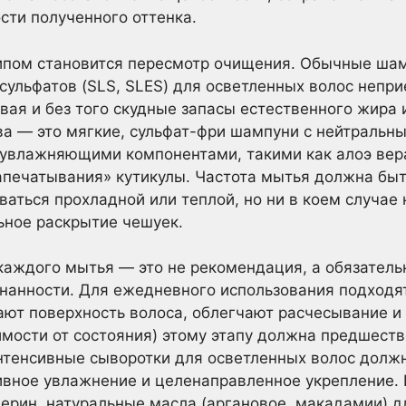
сти полученного оттенка.
пом становится пересмотр очищения. Обычные шам
сульфатов (SLS, SLES) для осветленных волос непр
ая и без того скудные запасы естественного жира и
а — это мягкие, сульфат-фри шампуни с нейтральны
увлажняющими компонентами, такими как алоэ вера
апечатывания» кутикулы. Частота мытья должна бы
аться прохладной или теплой, но ни в коем случае 
ьное раскрытие чешуек.
каждого мытья — это не рекомендация, а обязатель
знанности. Для ежедневного использования подходя
ют поверхность волоса, облегчают расчесывание и 
имости от состояния) этому этапу должна предшеств
интенсивные сыворотки для осветленных волос долж
ивное увлажнение и целенаправленное укрепление. 
церин, натуральные масла (аргановое, макадамии) д