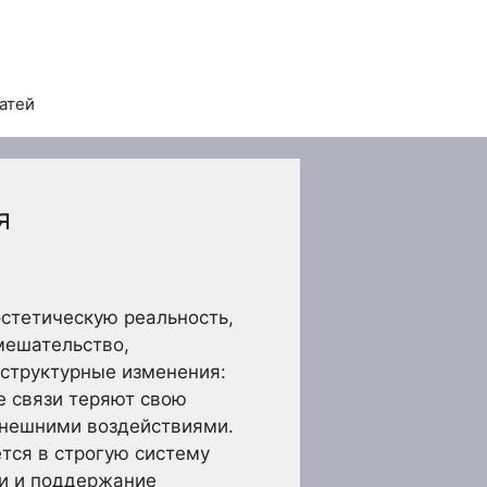
татей
я
стетическую реальность,
мешательство,
 структурные изменения:
е связи теряют свою
внешними воздействиями.
тся в строгую систему
ги и поддержание