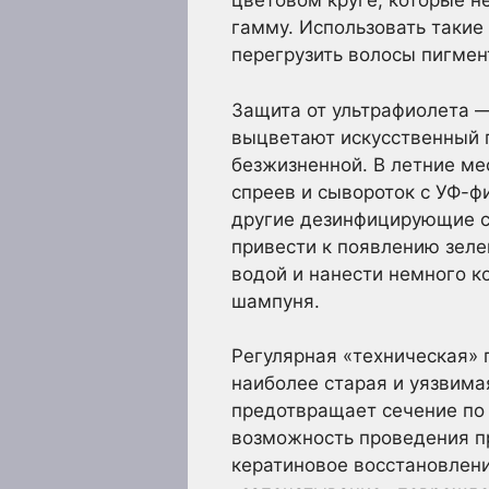
цветовом круге, которые н
гамму. Использовать такие
перегрузить волосы пигмен
Защита от ультрафиолета —
выцветают искусственный п
безжизненной. В летние ме
спреев и сывороток с УФ-ф
другие дезинфицирующие с
привести к появлению зеле
водой и нанести немного к
шампуня.
Регулярная «техническая» 
наиболее старая и уязвимая
предотвращает сечение по 
возможность проведения п
кератиновое восстановлени