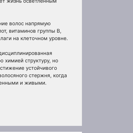
ает жизнь осветленным
яние волос напрямую
от, витаминов группы B,
лаги на клеточном уровне.
 дисциплинированная
ю химией структуру, но
остижение устойчивого
олосяного стержня, когда
женными и живыми.