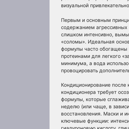
визуальной привлекательно
Первым и основным принци
содержанием агрессивных 
слишком интенсивно, вымыв
«соломы». Идеальная основ
формулы часто обогащены 
протеинами для легкого «з
минимума, а вода использов
провоцировать дополнител
Кондиционирование после 
кондиционера требует осо
формулы, которые сглажива
неделю (или чаще, в завис
восстановления. Маски и 
ключевые функции: интенс
гиалуроновую кислоту, гли