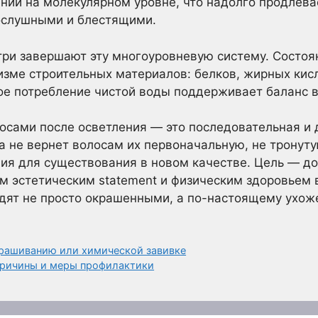
ний на молекулярном уровне, что надолго продлев
послушными и блестящими.
три завершают эту многоуровневую систему. Состо
низме строительных материалов: белков, жирных кисл
ое потребление чистой воды поддерживает баланс в
лосами после осветления — это последовательная и
а не вернет волосам их первоначальную, не тронуту
ия для существования в новом качестве. Цель — д
 эстетическим statement и физическим здоровьем в
дят не просто окрашенными, а по-настоящему ухо
крашиванию или химической завивке
причины и меры профилактики