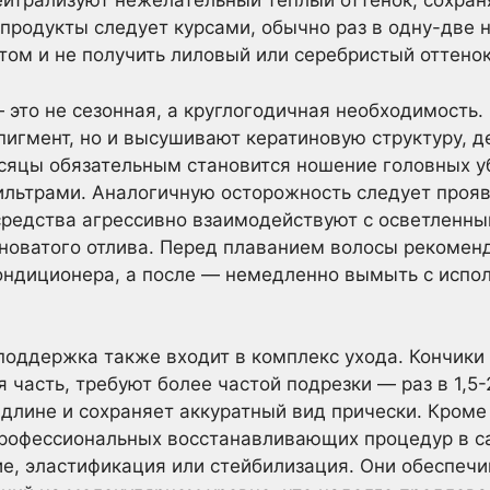
ейтрализуют нежелательный теплый оттенок, сохран
 продукты следует курсами, обычно раз в одну-две 
том и не получить лиловый или серебристый оттенок
 это не сезонная, а круглогодичная необходимость.
игмент, но и высушивают кератиновую структуру, д
сяцы обязательным становится ношение головных у
ильтрами. Аналогичную осторожность следует проявл
редства агрессивно взаимодействуют с осветленны
новатого отлива. Перед плаванием волосы рекомен
ондиционера, а после — немедленно вымыть с испо
поддержка также входит в комплекс ухода. Кончики 
 часть, требуют более частой подрезки — раз в 1,5-
длине и сохраняет аккуратный вид прически. Кроме 
рофессиональных восстанавливающих процедур в са
е, эластификация или стейбилизация. Они обеспечи