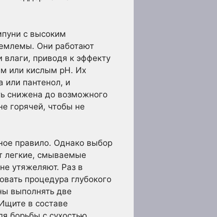
пуни с высоким
иемлемы. Они работают
 влаги, приводя к эффекту
м или кислым pH. Их
 или пантенол, и
ть снижена до возможного
не горячей, чтобы не
ное правило. Однако выбор
т легкие, смываемые
не утяжеляют. Раз в
овать процедура глубокого
ны выполнять две
Ищите в составе
ля борьбы с сухостью.