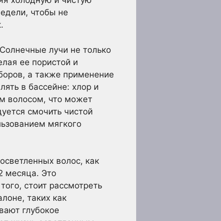
яя холодную и чистую
недели, чтобы не
.
 Солнечные лучи не только
елая ее пористой и
боров, а также применение
ять в бассейне: хлор и
м волосом, что может
дуется смочить чистой
льзованием мягкого
осветленных волос, как
2 месяца. Это
того, стоит рассмотреть
лоне, таких как
вают глубокое