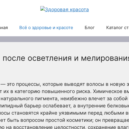
вная
Всё о здоровье и красоте
Блог
Каталог с
и после осветления и мелировани
— это процессы, которые выводят волосы в новую э
т их в категорию повышенного риска. Химическое в
натурального пигмента, неизбежно влечет за собой
липидный барьер ослабевает, а внутренние белковы
волосы становятся крайне уязвимыми перед любыми 
т быть вопросом простой косметики; он превращае
ю на восстановление целостности, сохранение вла