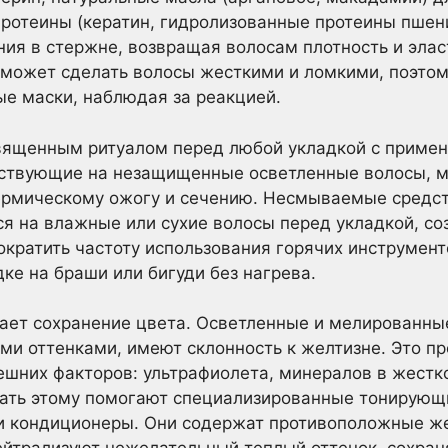
ротеины (кератин, гидролизованные протеины пшен
ия в стержне, возвращая волосам плотность и элас
 может сделать волосы жесткими и ломкими, поэто
е маски, наблюдая за реакцией.
вященным ритуалом перед любой укладкой с примен
ствующие на незащищенные осветленные волосы, м
термическому ожогу и сечению. Несмываемые средст
я на влажные или сухие волосы перед укладкой, со
ократить частоту использования горячих инструмент
ке на браши или бигуди без нагрева.
ает сохранение цвета. Осветленные и мелированные
и оттенками, имеют склонность к желтизне. Это пр
ешних факторов: ультрафиолета, минералов в жестк
ать этому помогают специализированные тонирующ
 и кондиционеры. Они содержат противоположные ж