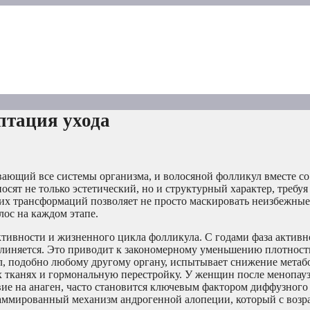
птация ухода
вающий все системы организма, и волосяной фолликул вместе с
осят не только эстетический, но и структурный характер, требуя
их трансформаций позволяет не просто маскировать неизбежные
лос на каждом этапе.
тивности и жизненного цикла фолликула. С годами фаза активн
 удлиняется. Это приводит к закономерному уменьшению плотност
л, подобно любому другому органу, испытывает снижение метаб
 тканях и гормональную перестройку. У женщин после менопау
ие на анаген, часто становится ключевым фактором диффузного
раммированный механизм андрогенной алопеции, который с возр