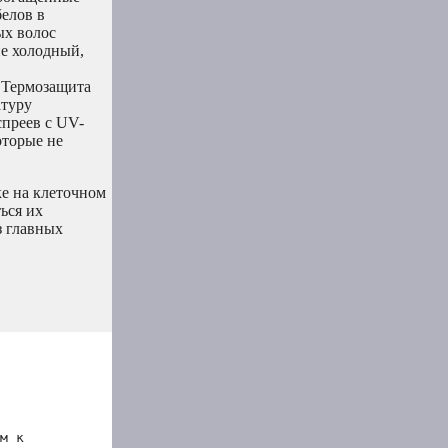
елов в
ых волос
е холодный,
 Термозащита
атуру
спреев с UV-
оторые не
ке на клеточном
ься их
з главных
м к 