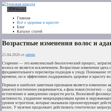
Перейти
к
Меню
содержимому
Главная
Всё о здоровье и красоте
Блог
Каталог статей
Возрастные изменения волос и ада
21.04.2026
от
admin
Старение — это комплексный биологический процесс, затраги
волоса не является исключением. Возрастные изменения здесь н
фундаментального пересмотра подходов к уходу. Понимание эт
времени, но и эффективно поддерживать здоровье и красоту во
Первым и наиболее заметным признаком является изменение ак
(анаген) постепенно укорачивается, а фаза покоя (телоген) —
истончению и замедлению скорости роста. Волосяной фоллику
активности, ухудшение микроциркуляции крови в окружающих
уровня эстрогенов, которые оказывали пролонгирующее действ
волос. У мужчин продолжает действовать генетически запрог