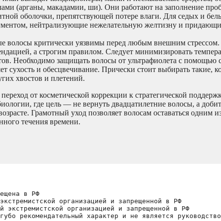
ами (арганы, макадамии, ши). Они работают на заполнение проб
щитной оболочки, препятствующей потере влаги. Для седых и бел
игментом, нейтрализующие нежелательную желтизну и придающи
е волосы критически уязвимы перед любым внешним стрессом.
ендацией, а строгим правилом. Следует минимизировать темпер
тов. Необходимо защищать волосы от ультрафиолета с помощью 
ет сухость и обесцвечивание. Прически стоит выбирать такие, к
угих хвостов и плетений.
о переход от косметической коррекции к стратегической поддерж
ологии, где цель — не вернуть двадцатилетние волосы, а добит
возрасте. Грамотный уход позволяет волосам оставаться одним и
нного течения времени.
ещена в РФ
экстремистской организацией и запрещенной в РФ
й экстремистской организацией и запрещенной в РФ 
губо рекомендательный характер и не является руководство