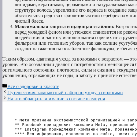
липидами, кератинами, церамидами и натуральными масл
структуре волоса, укрепление его каркаса и создание за
обязательны средства с фиолетовым или серебристым п
чистый блеск.
Максимальная защита и щадящая стайлинг.
Возрастны
перед укладкой феном или утюжком становится не реком
воздействия и частоту использования горячих инструмен
фильтрами или головных уборов, так как солнце усугубля
создают натяжения на ослабленные фолликулы, избегая т
Таким образом, адаптация ухода за волосами с возрастом — эт
уровне. Это осознанный диалог с потребностями меняющейся би
оптимального состояния, плотности, силы и сияния в текущем 
украшений, отражающих не годы, а заботу и принятие естестве
Рубрики
Всё о здоровье и красоте
Путешествия: компактный набор по уходу за волосами
На что обращать внимание в составе шампуня
* Meta признана экстремистской организацией и запр
** Facebook принадлежит компании Meta, признанной 
*** Instagram принадлежит компании Meta, признанно
**** Вся информация, изложенная на сайте, носит су