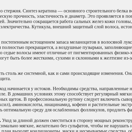
го стержня. Синтез кератина — основного строительного белка 
ескую прочность, эластичность и диаметр. Это проявляется в п
. Значительно сокращается работа сальных желез кожи головы, 
 электричества. Кутикула, внешний защитный слой волоса, истон
 постепенным истощением запаса меланоцитов в волосяной лук
ем полностью прекращается, а воздушные пузырьки, заполняющие
что седые волосы имеют отличные от пигментированных физико-
 могут быть более жесткими, сухими и склонными к желтизне из-
ь столь же системной, как и сами происходящие изменения. Она
ащита.
ход начинается у истоков. Необходимы средства, направленные 
ле. В домашних условиях этому способствует регулярный мягк
ных щеток. В профессиональную рутину следует включить сыво
ксил), аминокислоты, ниацинамид, кофеин и растительные экст
ать оптимальную среду для ослабленных фолликулов, продлить фа
.
Уход за длиной должен сместиться в сторону мощных реконст
ально мягкие, желательно без сульфатов, чтобы не нарушать и
 план выходят кондиционеры, маски и несмываемые средства, 