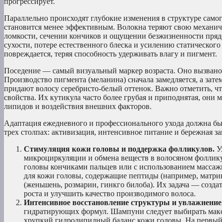
прогрессирует.
Параллельно происходят глубокие изменения в структуре само
становится менее эффективным. Волокна теряют свою механич
ломкости, сечении кончиков и ощущении безжизненности прядей
сухости, потере естественного блеска и усилению статического
повреждается, теряя способность удерживать влагу и пигмент.
Поседение — самый визуальный маркер возраста. Оно вызвано
Производство пигмента (меланина) сначала замедляется, а зат
придают волосу серебристо-белый оттенок. Важно отметить, 
свойства. Их кутикула часто более грубая и приподнятая, они
липидов и воздействия внешних факторов.
Адаптация ежедневного и профессионального ухода должна быт
трех столпах: активизация, интенсивное питание и бережная з
Стимуляция кожи головы и поддержка фолликулов.
У
микроциркуляции и обмена веществ в волосяном фоллику
головы кончиками пальцев или с использованием массаж
для кожи головы, содержащие пептиды (например, матри
(женьшень, розмарин, гинкго билоба). Их задача — созд
роста и улучшить качество производимого волоса.
Интенсивное восстановление структуры и увлажнение
гидратирующих формул. Шампуни следует выбирать максим
хрупкий гидролипидный баланс кожи головы. На первый