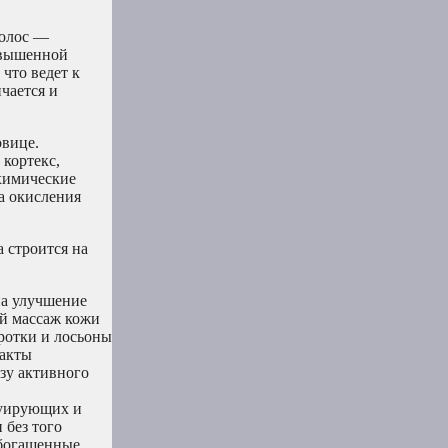
волос —
овышенной
что ведет к
чается и
овице.
 кортекс,
химические
за окисления
 строится на
на улучшение
ий массаж кожи
ротки и лосьоны
ракты
зу активного
руирующих и
 без того
обогащенные