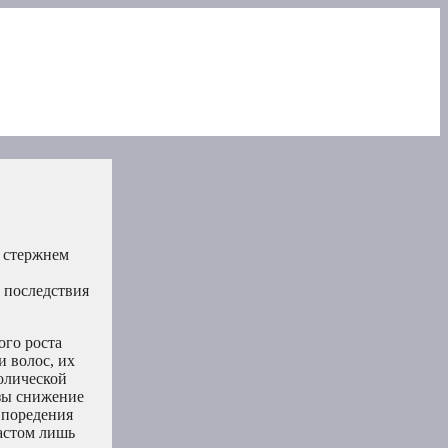
о стержнем
 последствия
ого роста
и волос, их
олической
зы снижение
 поредения
астом лишь