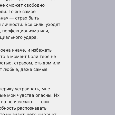
н не сможет свободно
оли. То же самое
ана» — страх быть
 личности. Все силы уходят
, перфекционизма или,
нциального удара.
роена иначе, и избежать
то в момент боли тебя не
остью, страхом, стыдом или
ает любые, даже самые
терику устраивать, мне
рые мои чувства опасны. Их
тва не исчезают — они
обность распознавать
о не знает, чего он хочет