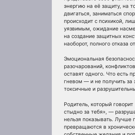
энергию на её защиту, на т
двигаться, заниматься спор
происходит с психикой, ли
уязвимым, ожидание насмеш
на создание защитных конс
наоборот, полного отказа о
Эмоциональная безопасност
разочарований, конфликтов
оставят одного. Что есть 
гневом — и не получить за
токсичные и разрушительные
Родитель, который говорит 
стыдно за тебя», — разруша
нельзя показывать. Лучше 
превращаются в хроническо
собственные желания и пот