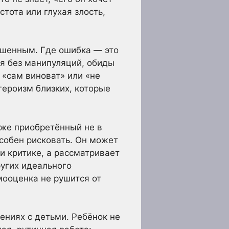
тота или глухая злость,
ршенным. Где ошибка — это
ся без манипуляций, обиды
 «сам виноват» или «не
героизм близких, которые
аже приобретённый не в
особен рисковать. Он может
и критике, а рассматривает
ругих идеального
мооценка не рушится от
ениях с детьми. Ребёнок не