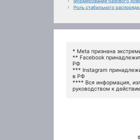
Формирование базового дов
Роль стабильного распорядк
* Meta признана экстрем
** Facebook принадлежит
РФ
*** Instagram принадлеж
в РФ 
**** Вся информация, из
руководством к действи
©