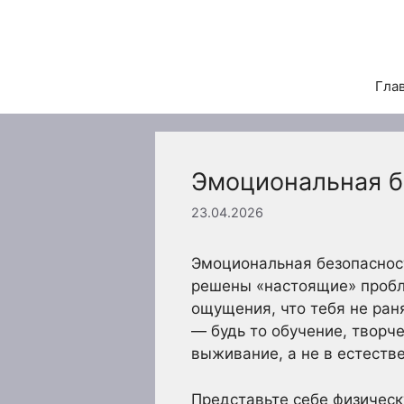
Перейти
к
содержимому
Гла
Эмоциональная б
23.04.2026
Эмоциональная безопасност
решены «настоящие» пробле
ощущения, что тебя не раня
— будь то обучение, творч
выживание, а не в естеств
Представьте себе физическу