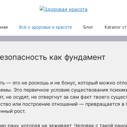
вная
Всё о здоровье и красоте
Блог
Каталог с
езопасность как фундамент
ь — это не роскошь и не бонус, который можно отло
мы. Это первичное условие существования психики,
т, не осудят, не отвергнут за сам факт твоего суще
ество или построение отношений — превращается в 
енный рост.
ю рану, которая не заживает. Человек с такой рано