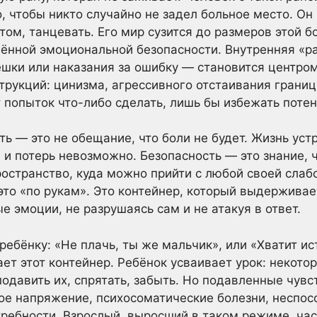
о, чтобы никто случайно не задел больное место. О
том, танцевать. Его мир сузится до размеров этой б
шённой эмоциональной безопасности. Внутренняя «р
ки или наказания за ошибку — становится центром
трукций: цинизма, агрессивного отстаивания границ
т попыток что-либо сделать, лишь бы избежать поте
ь — это не обещание, что боли не будет. Жизнь уст
 и потерь невозможно. Безопасность — это знание, ч
пространство, куда можно прийти с любой своей слаб
 это «по рукам». Это контейнер, который выдержив
 эмоции, не разрушаясь сам и не атакуя в ответ.
ребёнку: «Не плачь, ты же мальчик», или «Хватит ис
ет этот контейнер. Ребёнок усваивает урок: некото
подавить их, спрятать, забыть. Но подавленные чувс
е напряжение, психосоматические болезни, неспос
ребности. Взрослый, выросший в таком режиме, част