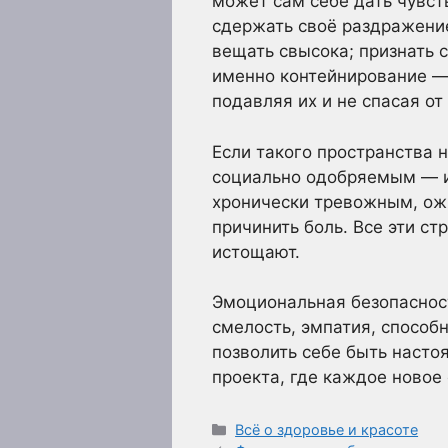
может сам себе дать чувст
сдержать своё раздражение,
вещать свысока; признать с
именно контейнирование — 
подавляя их и не спасая от 
Если такого пространства 
социально одобряемым — и 
хронически тревожным, ож
причинить боль. Все эти ст
истощают.
Эмоциональная безопасност
смелость, эмпатия, способн
позволить себе быть насто
проекта, где каждое новое 
Рубрики
Всё о здоровье и красоте