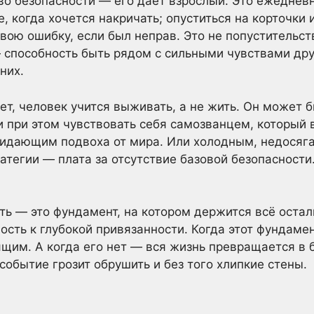
во безопасности — его даёт взрослый. Это ежедневн
 когда хочется накричать; опуститься на корточки и
вою ошибку, если был неправ. Это не попустительст
способность быть рядом с сильными чувствами друг
них.
нет, человек учится выживать, а не жить. Он может 
при этом чувствовать себя самозванцем, который в
идающим подвоха от мира. Или холодным, недосяга
ратегии — плата за отсутствие базовой безопасности
ь — это фундамент, на котором держится всё остал
ость к глубокой привязанности. Когда этот фундаме
ящим. А когда его нет — вся жизнь превращается в 
событие грозит обрушить и без того хлипкие стены.