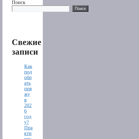
Поиск
Поиск
Свежие
записи
Как
под
обр
ать
пря
жу
в
202
6
год
у?
Пра
кти
чес