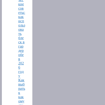
кие
сов
еты:
как
исп
ольз
ова
ть
бле
ск в
гар
дер
обе
в
202
6
год
у
Как
выб
рать
к
как
ому