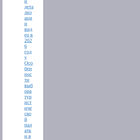
и
дета
лиз
аци
и
вид
ео в
202
6
год
у
Осо
бен
нос
ти
выб
ора
тур
ист
иче
ско
й
пал
атк
и в