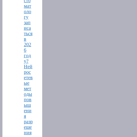
сто
мат
оло
гу
зап
иса
ться
в
202
6
год
у?
Ней
рос
етев
ые
мет
оды
пов
ыш
ени
я
разр
еше
ния