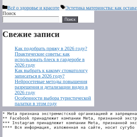
Рубрики
Метки
Всё о здоровье и красоте
Эстетика материнства: как остав
Поиск
Поиск
Свежие записи
Как подобрать пряжу в 2026 году?
Практические советы: как
использовать блеск в гардеробе в
2026 году
Как выбрать к какому стоматологу
записаться в 2026 году?
Нейросетевые методы повышения
разрешения и детализации видео в
2026 году
Особенности выбора туристической
палатки в этом году
* Meta признана экстремистской организацией и запрещена
** Facebook принадлежит компании Meta, признанной экстр
*** Instagram принадлежит компании Meta, признанной экс
**** Вся информация, изложенная на сайте, носит сугубо 