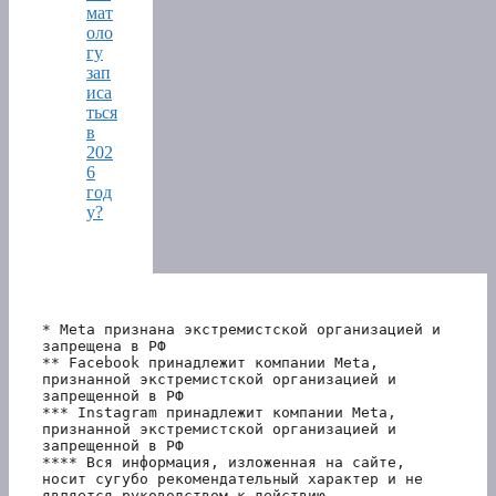
мат
оло
гу
зап
иса
ться
в
202
6
год
у?
* Meta признана экстремистской организацией и 
запрещена в РФ
** Facebook принадлежит компании Meta, 
признанной экстремистской организацией и 
запрещенной в РФ
*** Instagram принадлежит компании Meta, 
признанной экстремистской организацией и 
запрещенной в РФ 
**** Вся информация, изложенная на сайте, 
носит сугубо рекомендательный характер и не 
является руководством к действию.