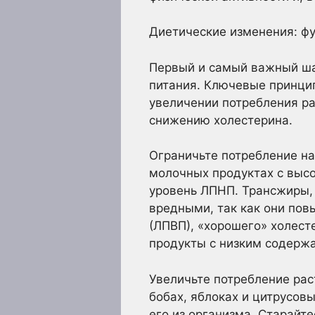
Диетические изменения: ф
Первый и самый важный ша
питания. Ключевые принци
увеличении потребления ра
снижению холестерина.
Ограничьте потребление н
молочных продуктах с выс
уровень ЛПНП. Трансжиры,
вредными, так как они по
(ЛПВП), «хорошего» холест
продукты с низким содерж
Увеличьте потребление рас
бобах, яблоках и цитрусов
его из организма. Старайте