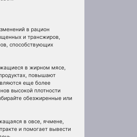
изменений в рацион
ыщенных и трансжиров,
тов, способствующих
ржащиеся в жирном мясе,
продуктах, повышают
являются еще более
нов высокой плотности
выбирайте обезжиренные или
жащаяся в овсе, ячмене,
 тракте и помогает вывести
день.