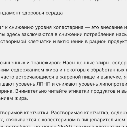
ундамент здоровья сердца
г к снижению уровня холестерина — это внесение 
пы здесь заключаются в снижении потребления нас
створимой клетчатки и включении в рацион продук
асыщенных и трансжиров: Насыщенные жиры, соде
оким содержанием жира и некоторых обработанных 
 часто встречающиеся в жареной пище и выпечке, 
вышают уровень ЛПНП и снижают уровень липопротеи
ерина. Внимательно читайте этикетки продуктов и 
анием жира.
творимой клетчатки: Растворимая клетчатка, содер
ых, связывается с холестерином в пищеварительном
сь потреблять не менее 25-30 граммов клетчатки в 