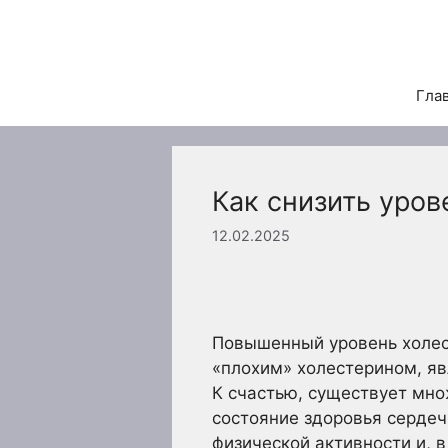
Перейти
к
содержимому
Гла
Как снизить уро
12.02.2025
Повышенный уровень холест
«плохим» холестерином, яв
К счастью, существует мно
состояние здоровья сердеч
физической активности и, 