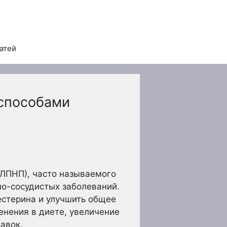
татей
 способами
(ЛПНП), часто называемого
но-сосудистых заболеваний.
естерина и улучшить общее
енения в диете, увеличение
авок.