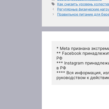
Метки
Как снизить уровень холест
Регулярные физические нагр
Правильное питание для бе
* Meta признана экстрем
** Facebook принадлежит
РФ
*** Instagram принадлеж
в РФ 
**** Вся информация, из
руководством к действи